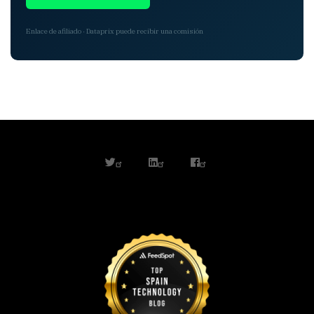
Enlace de afiliado · Dataprix puede recibir una comisión
twitter
linkedin
facebook