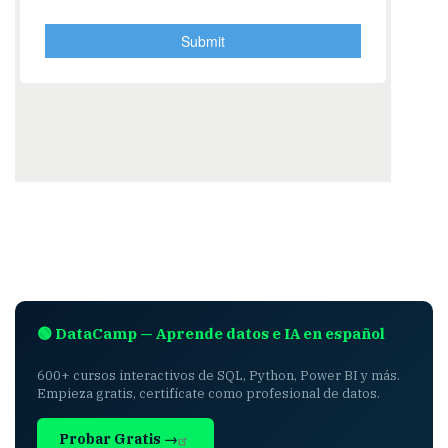
🟢 DataCamp — Aprende datos e IA en español
600+ cursos interactivos de SQL, Python, Power BI y más.
Empieza gratis, certifícate como profesional de datos.
Probar Gratis →