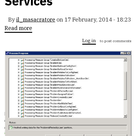
Services
By
il_masacratore
on
17 February, 2014 - 18:23
Read more
about
SSAS:
Como
Log in
to post comments
monitorizar
el
procesamiento
de
cubos
en
Analysis
Services