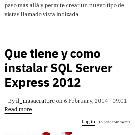
paso más allá y permite crear un nuevo tipo de
vistas llamado vista indizada.
Que tiene y como
instalar SQL Server
Express 2012
By
il_masacratore
on
6 February, 2014 - 09:01
Read more
about
Que
tiene
Log in
to post comments
y
como