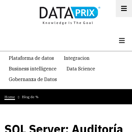
Skip
to
main
content
Navegacion
Plataforma de datos
Integracion
temática
Business intelligence
Data Science
principal
Gobernanza de Datos
Breadcrumb
Home
Blog de %
SQL Server: Auditoría