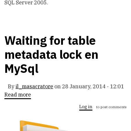
SQL Server 2005.
Waiting for table
metadata lock en
MySql
By
il_masacratore
on
28 January, 2014 - 12:01
Read more
about
Waiting
for
Log in
to post comments
table
metadata
lock
en