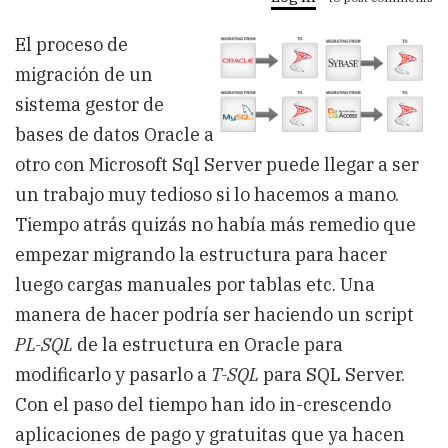
de
Oracle
El proceso de
a
SQL
migración de un
Server
usando
sistema gestor de
SQL
bases de datos Oracle a
Server
Migration
otro con Microsoft Sql Server puede llegar a ser
Assistant
for
un trabajo muy tedioso si lo hacemos a mano.
Oracle
Tiempo atrás quizás no había más remedio que
empezar migrando la estructura para hacer
luego cargas manuales por tablas etc. Una
manera de hacer podría ser haciendo un script
PL-SQL
de la estructura en Oracle para
modificarlo y pasarlo a
T-SQL
para SQL Server.
Con el paso del tiempo han ido in-crescendo
aplicaciones de pago y gratuitas que ya hacen