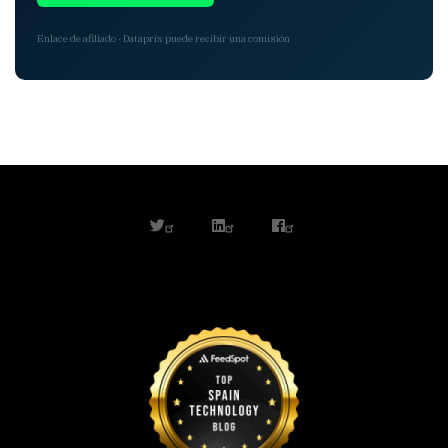
Enlace de afiliado · Dataprix puede recibir una comisión
twitter
linkedin
facebook