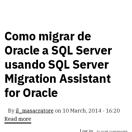
Como migrar de
Oracle a SQL Server
usando SQL Server
Migration Assistant
for Oracle
By
il_masacratore
on
10 March, 2014 - 16:20
Read more
about
Como
migrar
Log in
to post comments