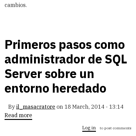
cambios.
Primeros pasos como
administrador de SQL
Server sobre un
entorno heredado
By
il_masacratore
on
18 March, 2014 - 13:14
Read more
about
Primeros
pasos
Log in
to post comments
como