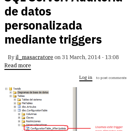
de datos
personalizada
mediante triggers
By
il_masacratore
on
31 March, 2014 - 13:08
Read more
about
SQL
Server:
Log in
to post comments
Auditoría
de
datos
personalizada
mediante
triggers