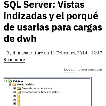
SQL Server: Vistas
indizadas y el porqué
de usarlas para cargas
de dwh
By
il_masacratore
on
11 February, 2014 - 12:17
Read more
about
SQL
Server:
Log in
to post comments
Vistas
indizadas
y
el
porqué
de
usarlas
para