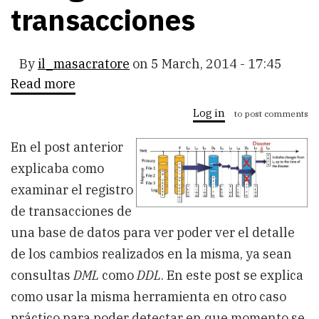
transacciones
By
il_masacratore
on
5 March, 2014 - 17:45
Read more
about
SQL
Server:
Log in
to post comments
Cómo
saber
En el post anterior
cuándo
se
explicaba como
han
borrado
examinar el registro
datos
de transacciones de
y
recuperarlos
una base de datos para ver poder ver el detalle
usando
el
de los cambios realizados en la misma, ya sean
registro
consultas
DML
como
DDL
. En este post se explica
de
transacciones
como usar la misma herramienta en otro caso
práctico para poder detectar en que momento se