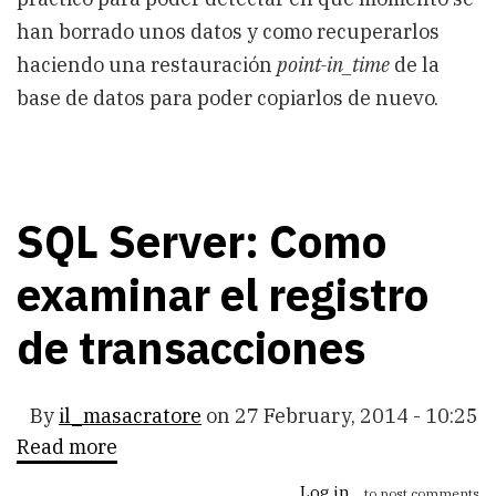
han borrado unos datos y como recuperarlos
haciendo una restauración
point-in_time
de la
base de datos para poder copiarlos de nuevo.
SQL Server: Como
examinar el registro
de transacciones
By
il_masacratore
on
27 February, 2014 - 10:25
Read more
about
SQL
Server:
Log in
to post comments