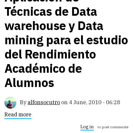
Técnicas de Data
warehouse y Data
mining para el estudio
del Rendimiento
Académico de
Alumnos
By
alfonsocutro
on
4 June, 2010 - 06:28
Read more
about
Aplicación
de
Log in
to post comments
Técnicas