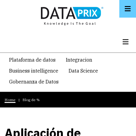
Skip
to
main
content
Navegacion
Plataforma de datos
Integracion
temática
Business intelligence
Data Science
principal
Gobernanza de Datos
Breadcrumb
Home
Blog de %
Aplicación de