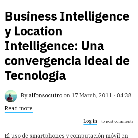
Business Intelligence
y Location
Intelligence: Una
convergencia ideal de
Tecnologia
By
alfonsocutro
on
17 March, 2011 - 04:38
Read more
about
Business
Intelligence
Log in
to post comments
y
Location
El uso de smartphones y computación móvil en
Intelligence: