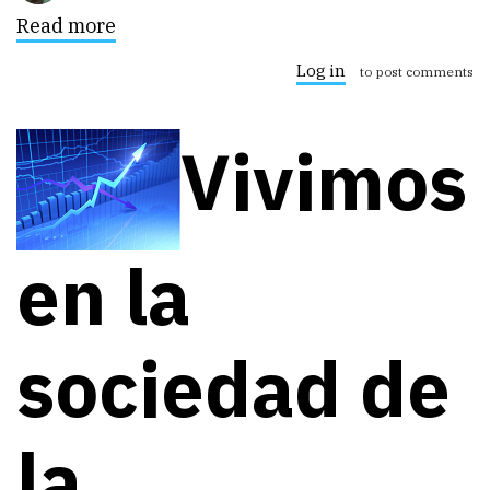
Read more
about
TENDENCIAS
DE
Log in
to post comments
BI
Business
Intelligence
Vivimos
en la
sociedad de
la