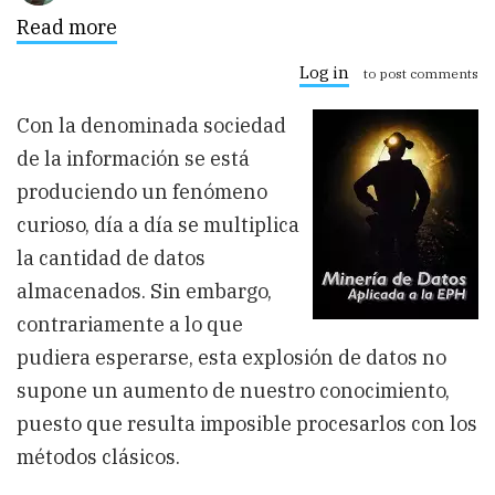
Read more
about
Minería
de
Log in
to post comments
Datos
Aplicada
Con la denominada sociedad
a
la
de la información se está
EPH
Encuesta
produciendo un fenómeno
Permanente
curioso, día a día se multiplica
de
Hogares
la cantidad de datos
almacenados. Sin embargo,
contrariamente a lo que
pudiera esperarse, esta explosión de datos no
supone un aumento de nuestro conocimiento,
puesto que resulta imposible procesarlos con los
métodos clásicos.