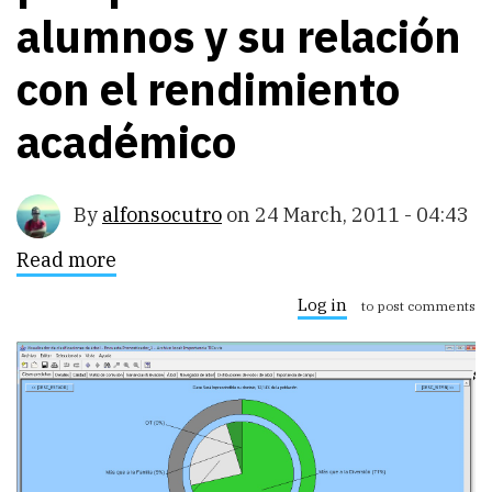
alumnos y su relación
con el rendimiento
académico
By
alfonsocutro
on
24 March, 2011 - 04:43
Read more
about
La
importancia
Log in
to post comments
de
las
TICs
desde
la
perspectiva
de
los
alumnos