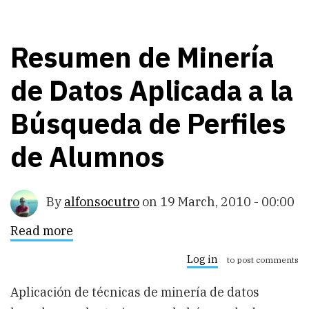
Resumen de Minería
de Datos Aplicada a la
Búsqueda de Perfiles
de Alumnos
By
alfonsocutro
on
19 March, 2010 - 00:00
Read more
about
Resumen
de
Log in
to post comments
Minería
de
Aplicación de técnicas de minería de datos
Datos
Aplicada