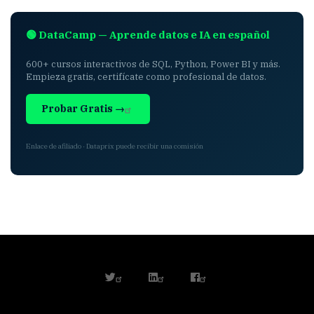
🟢 DataCamp — Aprende datos e IA en español
600+ cursos interactivos de SQL, Python, Power BI y más.
Empieza gratis, certifícate como profesional de datos.
Probar Gratis →
Enlace de afiliado · Dataprix puede recibir una comisión
twitter
linkedin
facebook