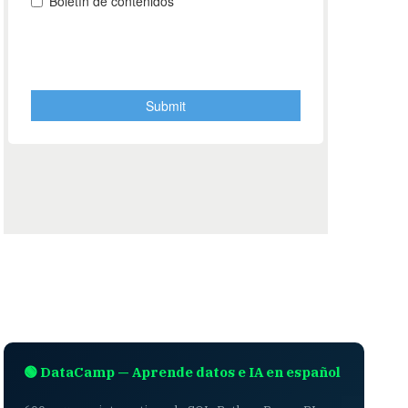
🟢 DataCamp — Aprende datos e IA en español