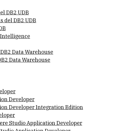
 del DB2 UDB
as del DB2 UDB
UDB
Intelligence
n DB2 Data Warehouse
l DB2 Data Warehouse
eloper
tion Developer
ion Developer Integration Edition
eloper
ere Studio Application Developer
Studio Application Developer