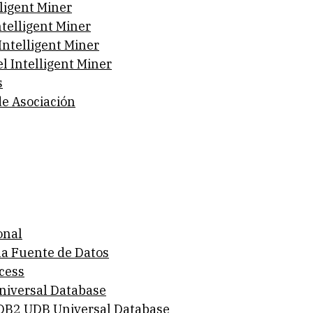
lligent Miner
ntelligent Miner
Intelligent Miner
l Intelligent Miner
s
de Asociación
onal
 la Fuente de Datos
cess
niversal Database
 DB2 UDB Universal Database