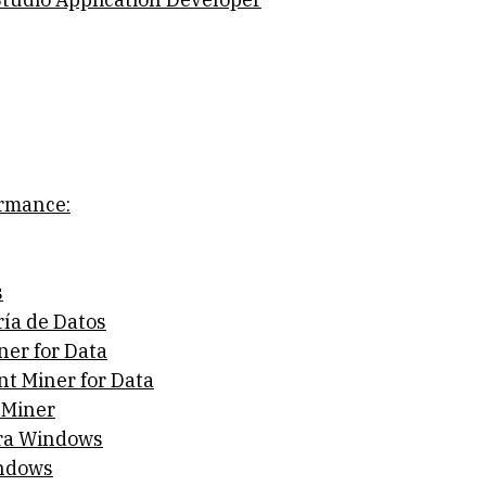
ormance:
s
ría de Datos
ner for Data
nt Miner for Data
t Miner
ara Windows
indows