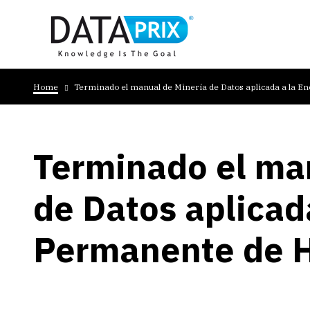
Skip
to
main
content
Breadcrumb
Home
Terminado el manual de Minería de Datos aplicada a la 
Terminado el ma
de Datos aplicad
Permanente de 