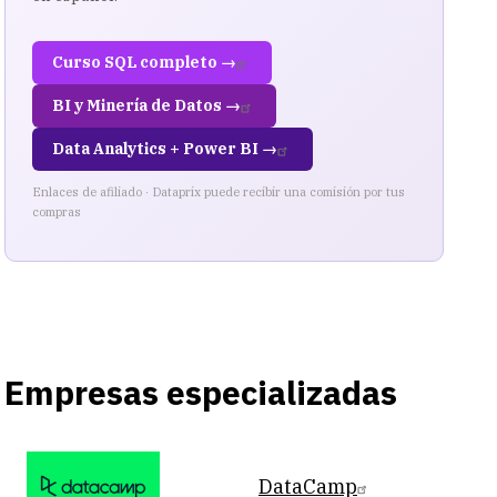
Curso SQL completo →
BI y Minería de Datos →
Data Analytics + Power BI →
Enlaces de afiliado · Dataprix puede recibir una comisión por tus
compras
Empresas especializadas
DataCamp