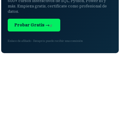
600+ cursos interactivos de SQL, Python, Power BI y
más. Empieza gratis, certifícate como profesional de
datos.
Probar Gratis →
Enlace de afiliado · Dataprix puede recibir una comisión