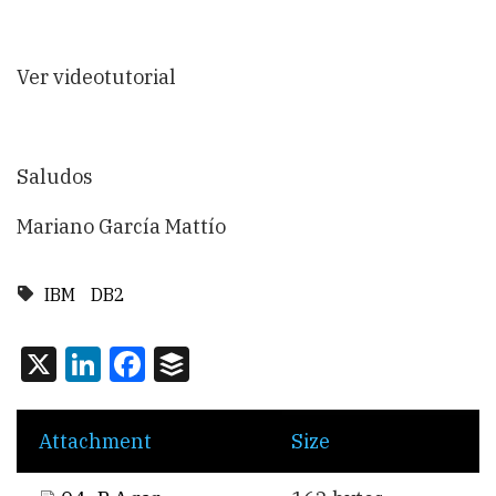
Ver videotutorial
Saludos
Mariano García Mattío
IBM
DB2
X
LinkedIn
Facebook
Buffer
Attachment
Size