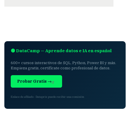
🟢 DataCamp — Aprende datos e IA en español
600+ cursos interactivos de SQL, Python, Power BI y más.
Empieza gratis, certifícate como profesional de datos.
Probar Gratis →
Enlace de afiliado · Dataprix puede recibir una comisión