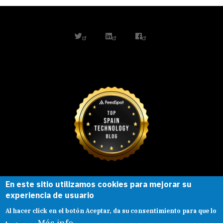
twitter
linkedin
facebook
En este sitio utilizamos cookies para mejorar su
Esta obra está bajo una
licencia de
experiencia de usuario
Creative Commons
Reconocimiento-
Al hacer click en el botón Aceptar, da su consentimiento para que lo
CompartirIgual |
Presentacion
|
Aviso legal