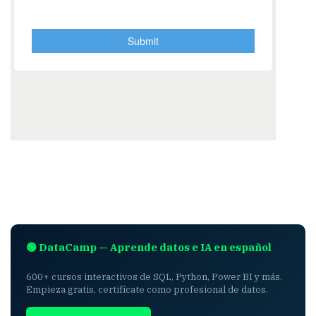
🟢 DataCamp — Aprende datos e IA en español
600+ cursos interactivos de SQL, Python, Power BI y más.
Empieza gratis, certifícate como profesional de datos.