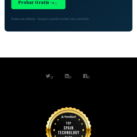
Probar Gratis →
Enlace de afiliado · Dataprix puede recibir una comisión
twitter
linkedin
facebook