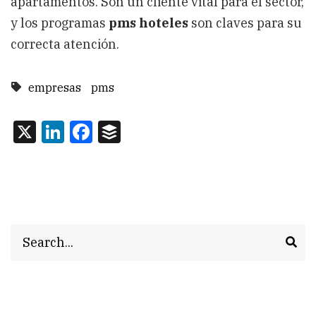
apartamentos. Son un cliente vital para el sector,
y los programas
pms hoteles
son claves para su
correcta atención.
empresas
pms
X
LinkedIn
Facebook
Buffer
Search