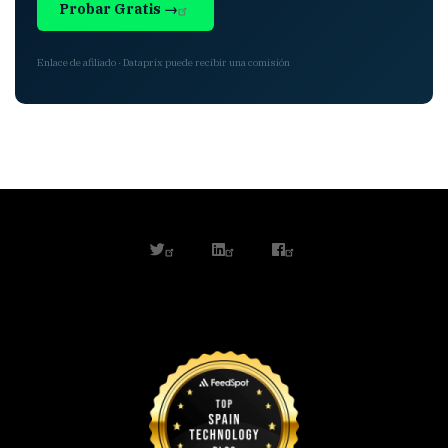
Probar Gratis →
Enlace de afiliado · Dataprix puede recibir una comisión
twitter
linkedin
facebook