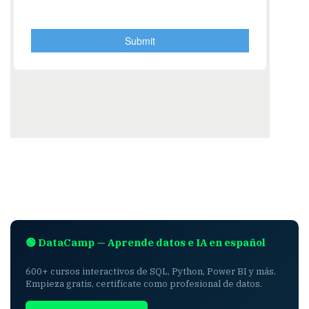
🟢 DataCamp — Aprende datos e IA en español
600+ cursos interactivos de SQL, Python, Power BI y más.
Empieza gratis, certifícate como profesional de datos.