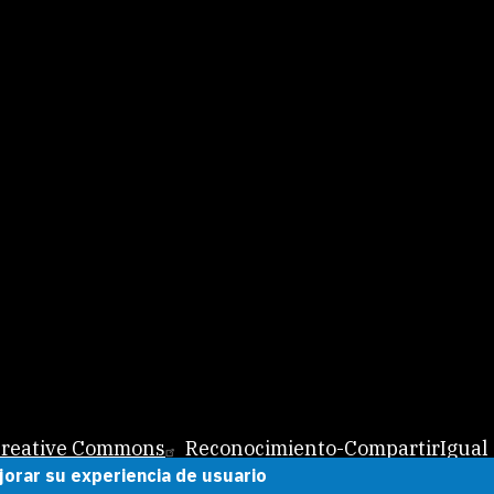
 Creative Commons
Reconocimiento-CompartirIgual 
jorar su experiencia de usuario