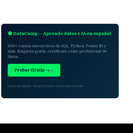
🟢 DataCamp — Aprende datos e IA en español
600+ cursos interactivos de SQL, Python, Power BI y
más. Empieza gratis, certifícate como profesional de
datos.
Probar Gratis →
Enlace de afiliado · Dataprix puede recibir una comisión