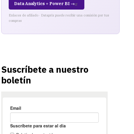
Data Analytics + Power BI →
Enlaces de afiliado · Dataprix puede recibir una comisión por tus
compras
Suscríbete a nuestro
boletín