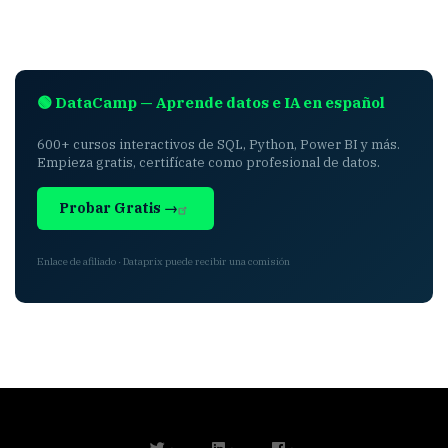
🟢 DataCamp — Aprende datos e IA en español
600+ cursos interactivos de SQL, Python, Power BI y más.
Empieza gratis, certifícate como profesional de datos.
Probar Gratis →
Enlace de afiliado · Dataprix puede recibir una comisión
twitter
linkedin
facebook