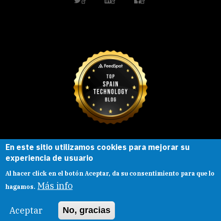
En este sitio utilizamos cookies para mejorar su
Esta obra está bajo una
licencia de
experiencia de usuario
Creative Commons
Reconocimiento-
Al hacer click en el botón Aceptar, da su consentimiento para que lo
CompartirIgual |
Presentacion
|
Aviso legal
Más info
hagamos.
Aceptar
No, gracias