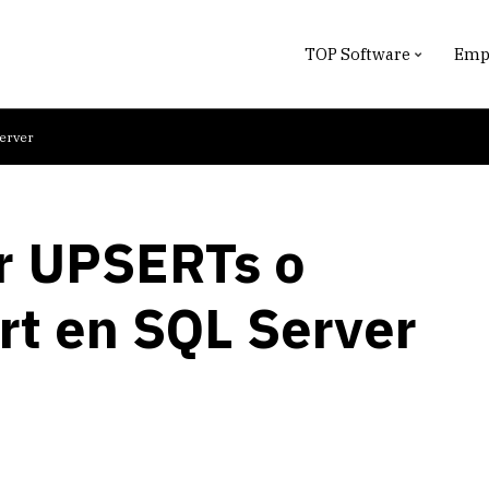
TOP Software
Empr
Server
ar UPSERTs o
rt en SQL Server