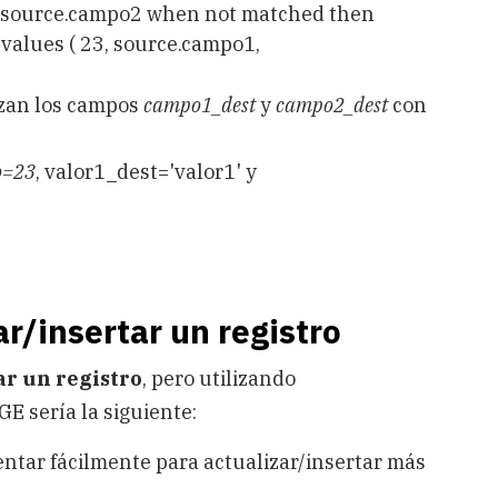
 source.campo2 when not matched then
 values ( 23, source.campo1,
izan los campos
campo1_dest
y
campo2_dest
con
o=23
, valor1_dest='valor1' y
r/insertar un registro
ar un registro
, pero utilizando
E sería la siguiente:
ntar fácilmente para actualizar/insertar más