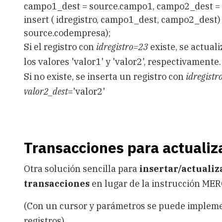
campo1_dest = source.campo1, campo2_dest =
insert ( idregistro, campo1_dest, campo2_dest)
source.codempresa);
Si el registro con
idregistro=23
existe, se actual
los valores 'valor1' y 'valor2', respectivamente.
Si no existe, se inserta un registro con
idregistr
valor2_dest
='valor2'
Transacciones para actualiza
Otra solución sencilla para
insertar/actualiz
transacciones
en lugar de la instrucción MERG
(Con un cursor y parámetros se puede impleme
registros)