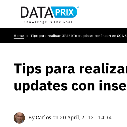
Skip
to
main
content
Breadcrumb
Home
Tips para realizar UPSERTs o updates con insert en SQL 
Tips para realiz
updates con inse
By
Carlos
on
30 April, 2012 - 14:34