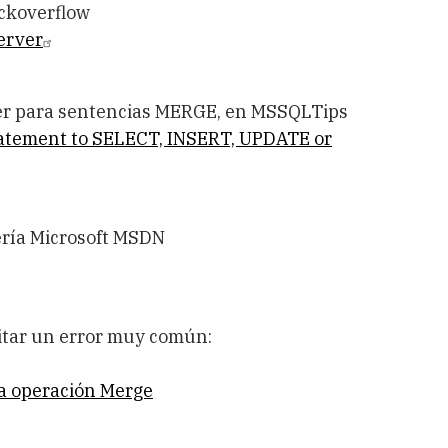
ckoverflow
erver
er para sentencias MERGE, en MSSQLTips
atement to SELECT, INSERT, UPDATE or
rería Microsoft MSDN
itar un error muy común:
a operación Merge