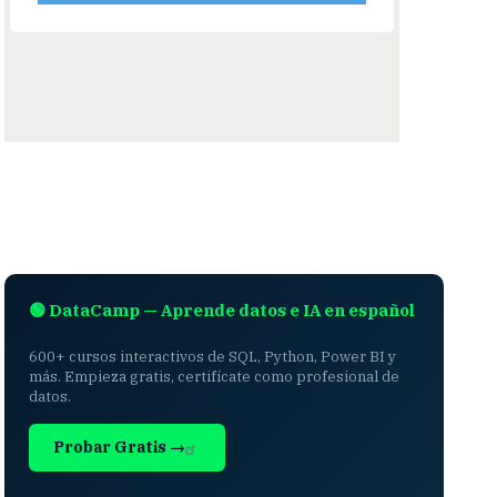
🟢 DataCamp — Aprende datos e IA en español
600+ cursos interactivos de SQL, Python, Power BI y
más. Empieza gratis, certifícate como profesional de
datos.
Probar Gratis →