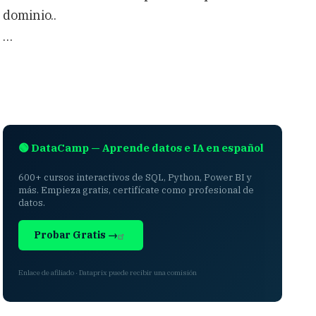
dominio..
…
🟢 DataCamp — Aprende datos e IA en español
600+ cursos interactivos de SQL, Python, Power BI y
más. Empieza gratis, certifícate como profesional de
datos.
Probar Gratis →
Enlace de afiliado · Dataprix puede recibir una comisión