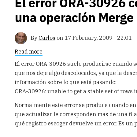
El error ORA-30926 c
una operación Merge
By
Carlos
on
17 February, 2009 - 22:01
Read more
about
El
error
El error ORA-30926 suele producirse cuando se
ORA-
que nos deje algo descolocados, ya que la des
30926
como
información sobre lo que está pasando:
resultado
de
ORA-30926: unable to get a stable set of rows i
una
operación
Normalmente este error se produce cuando en l
Merge
que actualizar le corresponden más de una fila
qué registro escoger devuelve un error. Es un p