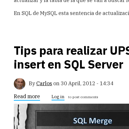
actualizar y la tabla de la que se van a buscar 
En SQL de MySQL esta sentencia de actualizació
Tips para realizar U
insert en SQL Server
By
Carlos
on
30 April, 2012 - 14:34
Read more
about
Log in
to post comments
Tips
para
realizar
UPSERTs
o
updates