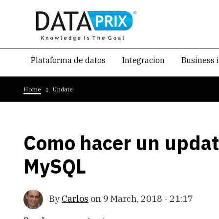
Skip
to
main
content
Navegacion
Plataforma de datos
Integracion
Business 
temática
Breadcrumb
principal
Home
Update
Como hacer un update
MySQL
By
Carlos
on
9 March, 2018 - 21:17