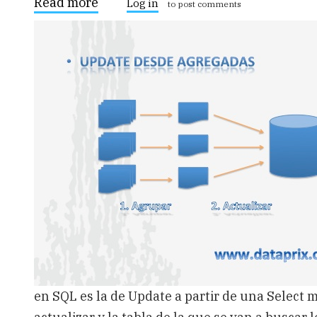
Read more
about
Log in
to post comments
Como
hacer
un
update
from
select
en
MySQL
en SQL es la de Update a partir de una Select m