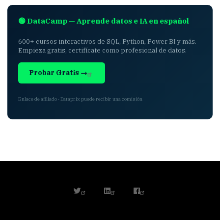
🟢 DataCamp — Aprende datos e IA en español
600+ cursos interactivos de SQL, Python, Power BI y más.
Empieza gratis, certifícate como profesional de datos.
Probar Gratis →
Enlace de afiliado · Dataprix puede recibir una comisión
twitter
linkedin
facebook