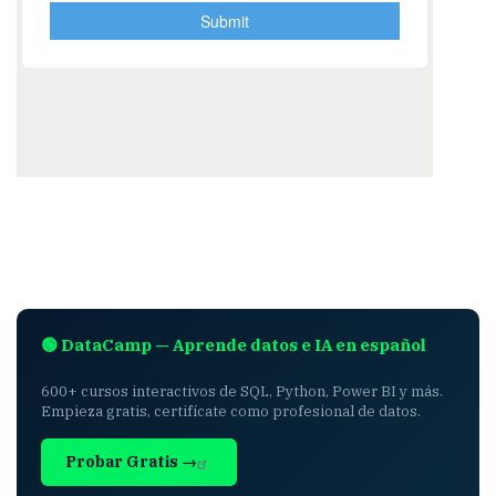
🟢 DataCamp — Aprende datos e IA en español
600+ cursos interactivos de SQL, Python, Power BI y más.
Empieza gratis, certifícate como profesional de datos.
Probar Gratis →