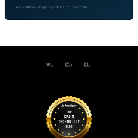
Enlace de afiliado · Dataprix puede recibir una comisión
twitter
linkedin
facebook