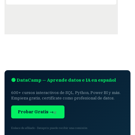
🟢 DataCamp — Aprende datos e IA en español
600+ cursos interactivos de SQL, Python, Power BI y más.
Empieza gratis, certifícate como profesional de datos.
Probar Gratis →
Enlace de afiliado · Dataprix puede recibir una comisión