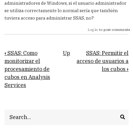
administradores de Windows, si el usuario administrador
se utiliza correctamente lo normal sería que también
tuviera acceso para administrar SSAS, no?
Log in
to post comments
Book
‹
SSAS: Como
Up
SSAS: Permitir el
traversal
monitorizar el
acceso de usuarios a
procesamiento de
los cubos
›
links
cubos en Analysis
for
Services
SSAS:
Como
quitarle
Search
al