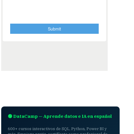
🟢 DataCamp — Aprende datos e IA en español
600+ cursos interactivos de SQL, Python, Power BI y