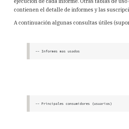
ejecución de cada informe. Otras tablas de uso
contienen el detalle de informes y las suscrip
A continuación algunas consultas útiles (sup
-- Informes mas usados

SELECT Name Informe, b.path Ruta, 

       COUNT(*) AS Ejecuciones

FROM ReportServer.dbo.ExecutionLog EL 

     JOIN FTXReportServer.dbo.CATALOG b 

     ON EL.reportid = b.itemid 

GROUP BY Name,b.path

ORDER BY COUNT(*)DESC;
-- Principales consumidores (usuarios)

SELECT UserName Usuario, COUNT(*) AS Ejecucione
       SUM(l.TimeDataRetrieval) MS_SUMDATARETRIEVAL, 

       SUM(l.TimeProcessing)MS_SUMPROCESSING, 
