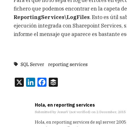
Para el que no lo sepa el log de errores en eje
fichero que podemos encontrar en la capeta def
ReportingServices\LogFiles
. Esto es útil 
ejecución integrada con Sharepoint Services, s
informe el mensaje que aparece es bastante esc
SQL Server
reporting services
X
LinkedIn
Facebook
Buffer
Hola, en reporting services
Submitted by
JesusV (not verified)
on 2 December, 2015 
Hola, en reporting services de sql server 200