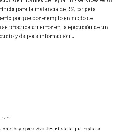
cución de informes de reporting services es un
inida para la instancia de RS, carpeta
saberlo porque por ejemplo en modo de
i se produce un error en la ejecución de un
ueto y da poca información...
- 16:26
5 como hago para visualizar todo lo que explicas