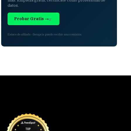
más. Empieza gratis, certifícate como profesional de
datos.
Probar Gratis →
Enlace de afiliado · Dataprix puede recibir una comisión