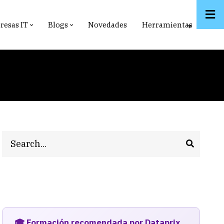
esas IT
Blogs
Novedades
Herramientas
Search
🎓 Formación recomendada por Dataprix