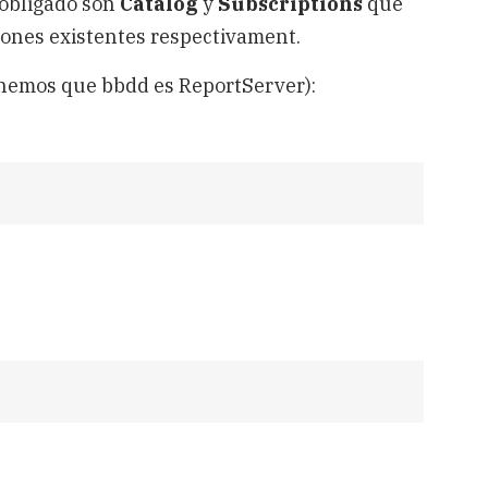
 obligado son
Catalog
y
Subscriptions
que
ciones existentes respectivament.
onemos que bbdd es ReportServer):
s,
