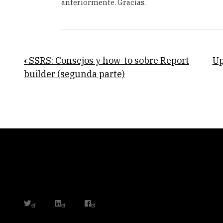
anteriormente. Gracias.
Book
‹
SSRS: Consejos y how-to sobre Report
U
traversal
builder (segunda parte)
links
for
SSRS:
Estadísticas
de
uso,
rendimiento
twitter
linkedin
facebook
de