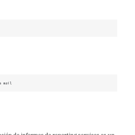
ters Parametros,

Rendering DESC;
 mail

MA_EJECUCION,
