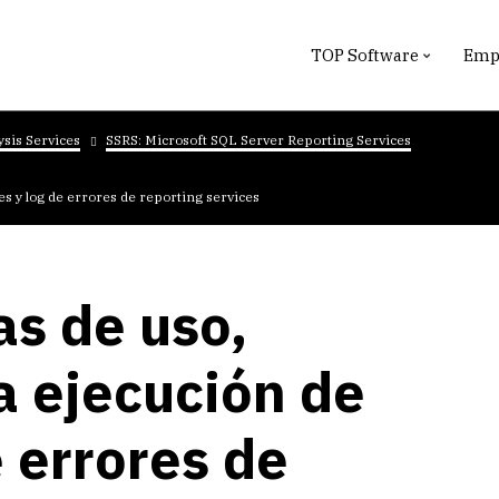
TOP Software
Empr
ysis Services
SSRS: Microsoft SQL Server Reporting Services
es y log de errores de reporting services
as de uso,
a ejecución de
e errores de