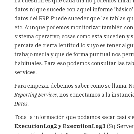
La cuestión es que cada día no podemos mirar n
datos ni que sucede con aquel informe 'básico
datos del ERP. Puede suceder que las tablas q
etc. Aunque podemos monitorizar también con 
sistema operativo, cosas como esta suceden y s
percata de cierta lentitud lo suyo es tener alg
trabajo media y que de forma puntual nos permi
habituales. Para eso podemos consultar las tab
services.
Para empezar debemos saber como se llama. N
Reporting Services
, nos conectamos a la instanc
Datos
.
Toda la información que podamos sacar casi si
ExecutionLog2 y ExecutionLog3
(SqlServer 