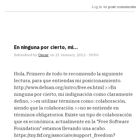
Log in
to post comments
En ninguna por cierto, mi...
Submitted by
Oscar
on 21 January, 2012 - 09:50
In
reply
Hola, Primero de todo te recomiendo la siguiente
to
lectura, para que entiendas mi posicionamiento.
En
http://www.debian.org/intro/free.es.html >>En
ninguna
ninguna por cierto, mi indignación como claramente
por
defino, >>es utilizar términos como: colaboración,
cierto,
siendo que la colaboración >>no se entiende en
mi
términos obligatorios. Existe un tipo de colaboración
by
que es económica, actualmente en la "Free Software
Magm
Foundation" estamos llevando una acabo.
https://my.fsf.org/associate/support_freedom?