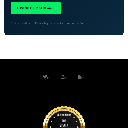
Probar Gratis →
Enlace de afiliado · Dataprix puede recibir una comisión
twitter
linkedin
facebook