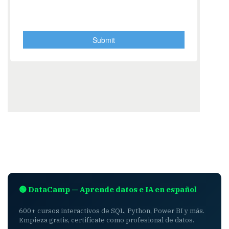
🟢 DataCamp — Aprende datos e IA en español
600+ cursos interactivos de SQL, Python, Power BI y más.
Empieza gratis, certifícate como profesional de datos.