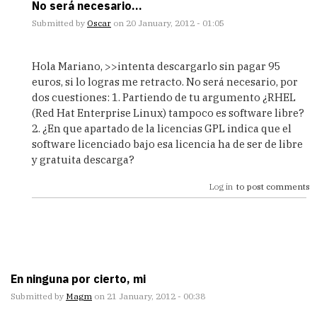
No será necesario...
Submitted by
Oscar
on 20 January, 2012 - 01:05
In
reply
Hola Mariano, >>intenta descargarlo sin pagar 95
to
euros, si lo logras me retracto. No será necesario, por
Intenta
dos cuestiones: 1. Partiendo de tu argumento ¿RHEL
descargarlo
(Red Hat Enterprise Linux) tampoco es software libre?
by
2. ¿En que apartado de la licencias GPL indica que el
Magm
software licenciado bajo esa licencia ha de ser de libre
y gratuita descarga?
Log in
to post comments
En ninguna por cierto, mi
Submitted by
Magm
on 21 January, 2012 - 00:38