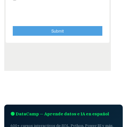
🟢 DataCamp — Aprende datos e IA en español
600+ cursos interactivos de SQL, Python, Power BI y más.