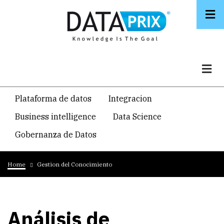
Skip
to
main
content
Navegacion
Plataforma de datos
Integracion
temática
Business intelligence
Data Science
principal
Gobernanza de Datos
Breadcrumb
Home
Gestion del Conocimiento
Análisis de