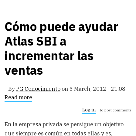
Cómo puede ayudar
Atlas SBI a
incrementar las
ventas
By
PG Conocimiento
on
5 March, 2012 - 21:08
Read more
about
Cómo
puede
Log in
to post comments
ayudar
Atlas
En la empresa privada se persigue un objetivo
SBI
a
que siempre es común en todas ellas y es,
incrementar