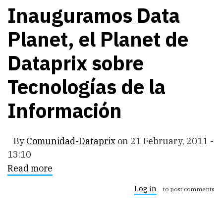
Inauguramos Data
Planet, el Planet de
Dataprix sobre
Tecnologías de la
Información
By
Comunidad-Dataprix
on
21 February, 2011 -
13:10
Read more
about
Inauguramos
Data
Log in
to post comments
Planet,
el
Planet
de