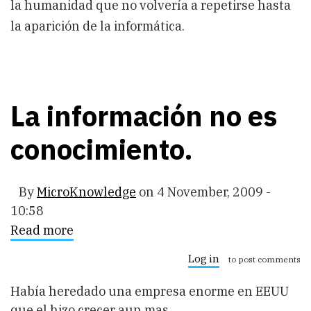
la humanidad que no volvería a repetirse hasta
la aparición de la informática.
La información no es
conocimiento.
By
MicroKnowledge
on
4 November, 2009 -
10:58
Read more
about
La
información
Log in
to post comments
no
es
Había heredado una empresa enorme en EEUU
conocimiento.
que el hizo crecer aun mas.