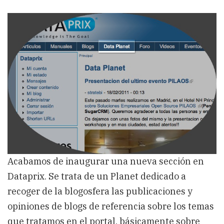
Dataprix
sobre
Tecnologías
de
la
Información
Acabamos de inaugurar una nueva sección en
Dataprix. Se trata de un Planet dedicado a
recoger de la blogosfera las publicaciones y
opiniones de blogs de referencia sobre los temas
que tratamos en el portal, básicamente sobre