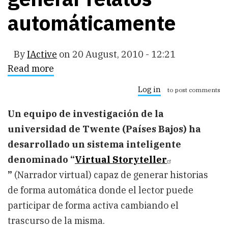
automáticamente
By
IActive
on
20 August, 2010 - 12:21
Read more
about
Sistema
Inteligente
Log in
to post comments
multiagente
capaz
Un equipo de investigación de la
de
generar
universidad de Twente (Países Bajos) ha
relatos
automáticamente
desarrollado un sistema inteligente
denominado “
Virtual Storyteller
”
(Narrador virtual) capaz de generar historias
de forma automática donde el lector puede
participar de forma activa cambiando el
trascurso de la misma.