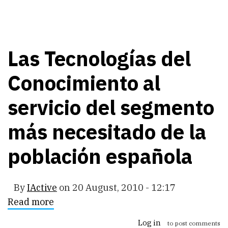
Las Tecnologías del
Conocimiento al
servicio del segmento
más necesitado de la
población española
By
IActive
on
20 August, 2010 - 12:17
Read more
about
Las
Tecnologías
Log in
to post comments