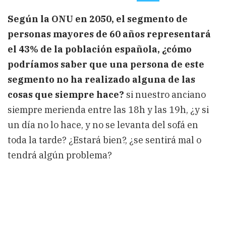
del
Conocimiento
Según la ONU en 2050, el segmento de
al
servicio
personas mayores de 60 años representará
del
segmento
el 43% de la población española, ¿cómo
más
podríamos saber que una persona de este
necesitado
de
segmento no ha realizado alguna de las
la
población
cosas que siempre hace?
si nuestro anciano
española
siempre merienda entre las 18h y las 19h, ¿y si
un día no lo hace, y no se levanta del sofá en
toda la tarde? ¿Estará bien?, ¿se sentirá mal o
tendrá algún problema?