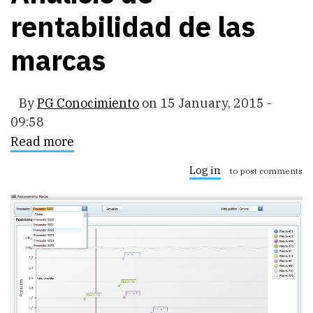
rentabilidad de las
marcas
By
PG Conocimiento
on
15 January, 2015 -
09:58
Read more
about
Análisis
de
Log in
to post comments
rentabilidad
de
las
marcas