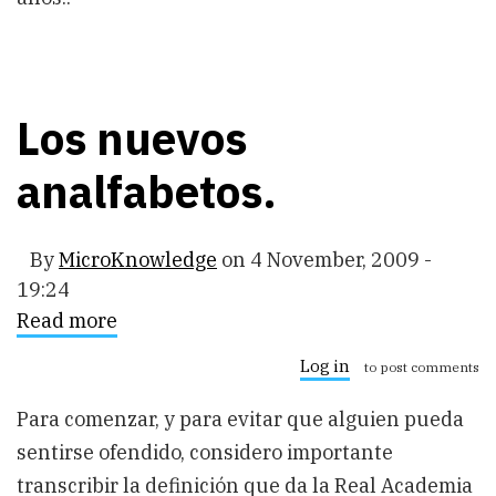
Los nuevos
analfabetos.
By
MicroKnowledge
on
4 November, 2009 -
19:24
Read more
about
Los
nuevos
Log in
to post comments
analfabetos.
Para comenzar, y para evitar que alguien pueda
sentirse ofendido, considero importante
transcribir la definición que da la Real Academia