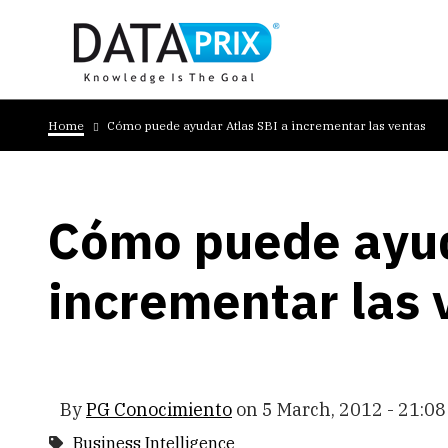
Skip
to
main
content
Breadcrumb
Home
Cómo puede ayudar Atlas SBI a incrementar las ventas
Cómo puede ayud
incrementar las 
By
PG Conocimiento
on
5 March, 2012 - 21:08
Business Intelligence