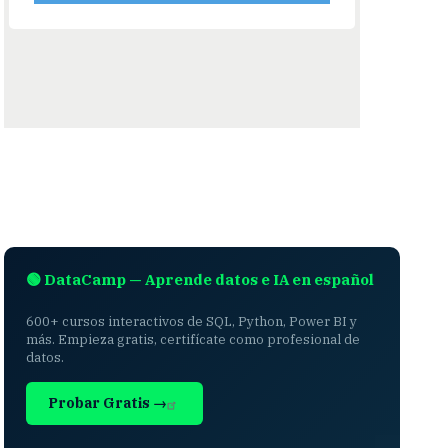
🟢 DataCamp — Aprende datos e IA en español
600+ cursos interactivos de SQL, Python, Power BI y
más. Empieza gratis, certifícate como profesional de
datos.
Probar Gratis →