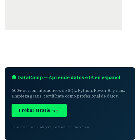
🟢 DataCamp — Aprende datos e IA en español
600+ cursos interactivos de SQL, Python, Power BI y más.
Empieza gratis, certifícate como profesional de datos.
Probar Gratis →
Enlace de afiliado · Dataprix puede recibir una comisión