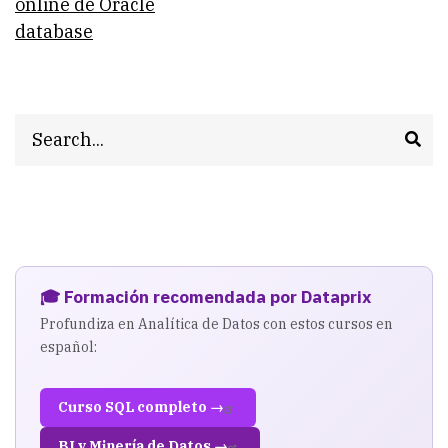
traversal
online de Oracle
database
links
for
Base
Search
de
datos
Oracle
12c:
las
🎓 Formación recomendada por Dataprix
mejoras
Profundiza en Analítica de Datos con estos cursos en
español:
Curso SQL completo →
BI y Minería de Datos →