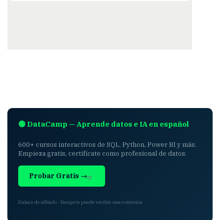
🟢 DataCamp — Aprende datos e IA en español
600+ cursos interactivos de SQL, Python, Power BI y más.
Empieza gratis, certifícate como profesional de datos.
Probar Gratis →
Enlace de afiliado · Dataprix puede recibir una comisión