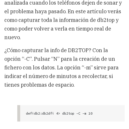
analizada cuando los teléfonos dejen de sonar y
el problema haya pasado. En este artículo verás
como capturar toda la información de db2top y
como poder volver a verla en tiempo real de
nuevo.
¿Cómo capturar la info de DB2TOP? Con la
opción “-C”. Pulsar “N” para la creación de un
fichero con los datos. La opción “-m” sirve para
indicar el número de minutos a recolectar, si
tienes problemas de espacio.
defidb2:db2dfi 4> db2top -C -m 10

[18:20:30] Starting DB2 snapshot data collecto
r, collection every 2 second(s), max duration 