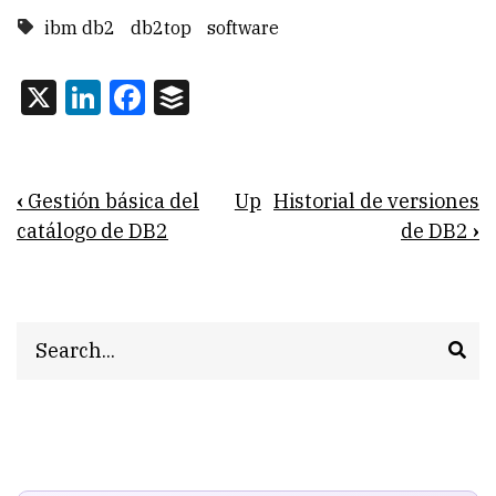
ibm db2
db2top
software
X
LinkedIn
Facebook
Buffer
Book
‹
Gestión básica del
Up
Historial de versiones
traversal
catálogo de DB2
de DB2
›
links
for
Search
Graba
y
haz
replay