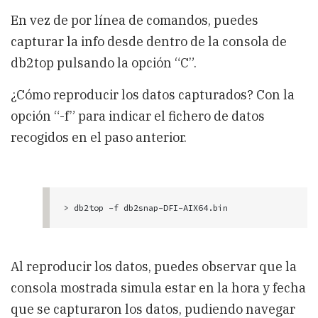
unlimited, max file growth/hour 100.0M, hit to 
En vez de por línea de comandos, puedes
cancel...

capturar la info desde dentro de la consola de
[18:20:31] Writing to 'db2snap-DFI-AIX64.bin', 
db2top pulsando la opción “C”.
should I create a named pipe instead of a file 
[N/y]?
¿Cómo reproducir los datos capturados? Con la
opción “-f” para indicar el fichero de datos
recogidos en el paso anterior.
> db2top -f db2snap-DFI-AIX64.bin
Al reproducir los datos, puedes observar que la
consola mostrada simula estar en la hora y fecha
que se capturaron los datos, pudiendo navegar