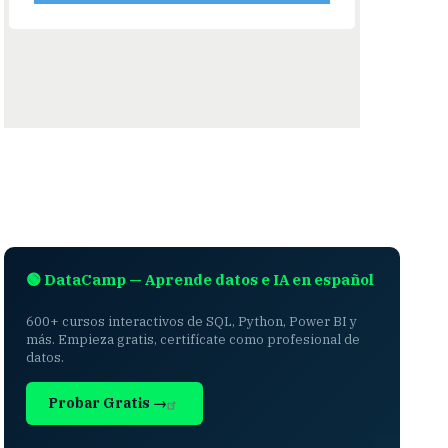
🟢 DataCamp — Aprende datos e IA en español
600+ cursos interactivos de SQL, Python, Power BI y
más. Empieza gratis, certifícate como profesional de
datos.
Probar Gratis →