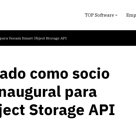
TOP Software
Empr
l para Veeam Smart Object Storage API
nado como socio
naugural para
ect Storage API