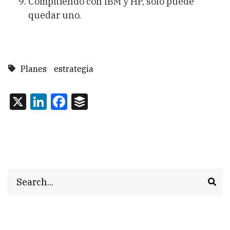
Compitiendo con IBM y HP, solo puede
quedar uno.
Planes
estrategia
X
LinkedIn
Facebook
Buffer
Search