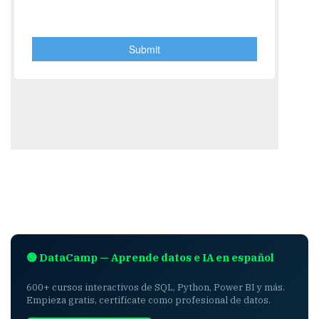
🟢 DataCamp — Aprende datos e IA en español
600+ cursos interactivos de SQL, Python, Power BI y más.
Empieza gratis, certifícate como profesional de datos.