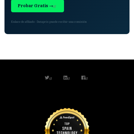
Probar Gratis →
Enlace de afiliado · Dataprix puede recibir una comisión
twitter
linkedin
facebook