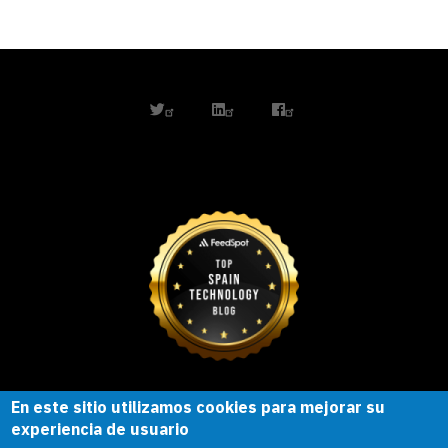
twitter
linkedin
facebook
En este sitio utilizamos cookies para mejorar su
Esta obra está bajo una
licencia de
experiencia de usuario