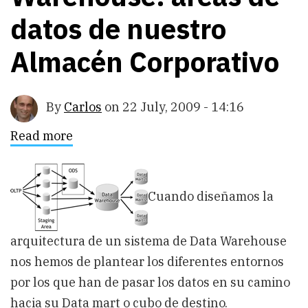
datos de nuestro
Almacén Corporativo
By
Carlos
on
22 July, 2009 - 14:16
Read more
about
Arquitectura
del
Data
Warehouse:
Cuando diseñamos la
áreas
de
datos
de
arquitectura de un sistema de Data Warehouse
nuestro
Almacén
nos hemos de plantear los diferentes entornos
Corporativo
por los que han de pasar los datos en su camino
hacia su Data mart o cubo de destino.