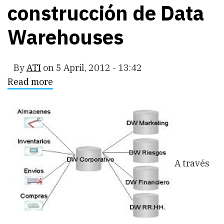
construcción de Data
Warehouses
By
ATI
on
5 April, 2012 - 13:42
Read more
about
Modelos
de
construcción
de
Data
Warehouses
A través