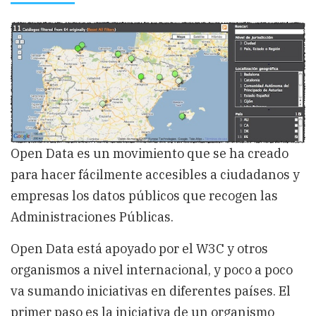
Introducción
a
Open
Data,
Linked
Data,
catálogos
de
datos
y
recursos
Open Data es un movimiento que se ha creado
para hacer fácilmente accesibles a ciudadanos y
empresas los datos públicos que recogen las
Administraciones Públicas.
Open Data está apoyado por el W3C y otros
organismos a nivel internacional, y poco a poco
va sumando iniciativas en diferentes países. El
primer paso es la iniciativa de un organismo