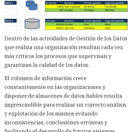
dando
la
importancia
que
se
merecen
a
los
Dentro de las actividades de Gestión de los Datos
Procesos
que realiza una organización resultan cada vez
de
Calidad
más críticos los procesos que supervisan y
de
Datos?
garantizan la calidad de los datos.
El volumen de información crece
constantemente en las organizaciones y
disponer de almacenes de datos fiables resulta
imprescindible para realizar un correcto análisis
y explotación de los mismos evitando
inconsistencias, conclusiones erróneas y
facilitando el desarrollo de futuros sistemas