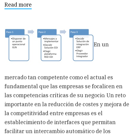
Read more
about
EDI
en
el
sector
Farma:
Reducción
de
En un
costes
y
mejoría
de
la
competitividad
mercado tan competente como el actual es
fundamental que las empresas se focalicen en
las competencias críticas de su negocio. Un reto
importante en la reducción de costes y mejora de
la competitividad entre empresas es el
establecimiento de interfaces que permitan
facilitar un intercambio automático de los