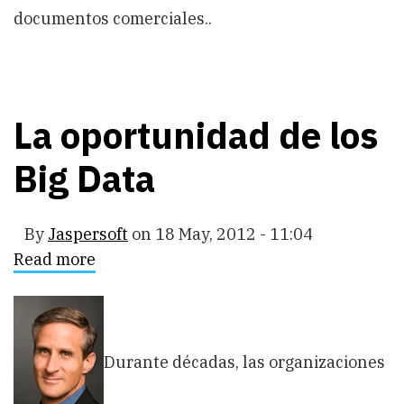
documentos comerciales..
La oportunidad de los
Big Data
By
Jaspersoft
on
18 May, 2012 - 11:04
Read more
about
La
oportunidad
de
los
Big
Data
Durante décadas, las organizaciones