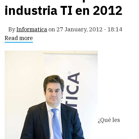
industria TI en 2012
By
Informatica
on
27 January, 2012 - 18:14
Read more
about
Predicciones
para
la
industria
TI
en
2012
¿Qué les