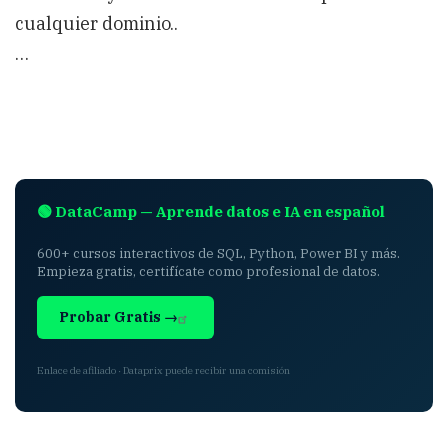
cualquier dominio..
…
🟢 DataCamp — Aprende datos e IA en español
600+ cursos interactivos de SQL, Python, Power BI y más.
Empieza gratis, certifícate como profesional de datos.
Probar Gratis →
Enlace de afiliado · Dataprix puede recibir una comisión