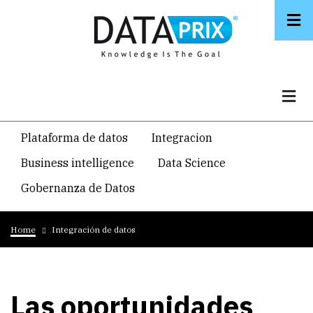
Skip
to
main
content
Navegacion
Plataforma de datos
Integracion
temática
Business intelligence
Data Science
principal
Gobernanza de Datos
Breadcrumb
Home
Integración de datos
Las oportunidades