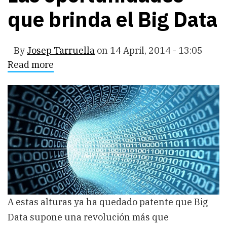
que brinda el Big Data
By
Josep Tarruella
on
14 April, 2014 - 13:05
Read more
about
Las
oportunidades
que
brinda
el
Big
Data
A estas alturas ya ha quedado patente que Big
Data supone una revolución más que