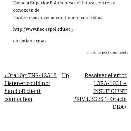
10g
Escuela Superior Politécnica del Litoral, entren y
by
conozcan de
Anonimo
las diversas novedades q tienen para todos.
(not
verified)
http://www.fiec.espol.edu.ec
christian armas
Log in
to post comments
Book
‹
Ora10g: TNS-12518
Up
Resolver el error
traversal
Listener could not
“ORA-1031 –
hand off client
INSUFICIENT
links
connection
PRIVILEGES” - Oracle
for
DBA
›
Oracle
10g