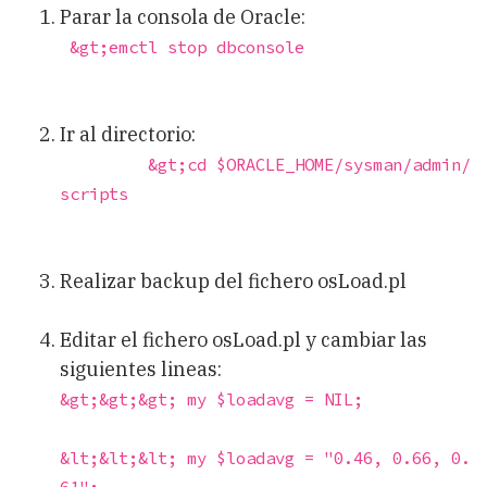
Parar la consola de Oracle:
 &gt;emctl stop dbconsole
Ir al directorio:
         &gt;cd $ORACLE_HOME/sysman/admin/
scripts
Realizar backup del fichero osLoad.pl
Editar el fichero osLoad.pl y cambiar las
siguientes lineas:
&gt;&gt;&gt; my $loadavg = NIL;
&lt;&lt;&lt; my $loadavg = "0.46, 0.66, 0.