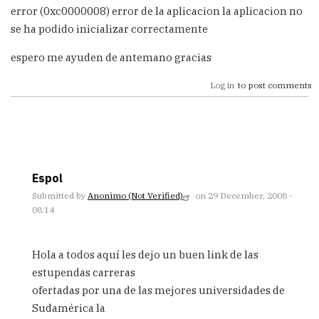
error (0xc0000008) error de la aplicacion la aplicacion no
se ha podido inicializar correctamente
espero me ayuden de antemano gracias
Log in
to post comments
Espol
Submitted by
Anonimo (not Verified)
on 29 December, 2008 -
08:14
In
reply
Hola a todos aquí les dejo un buen link de las
to
estupendas carreras
error
ofertadas por una de las mejores universidades de
de
oracle
Sudamérica la