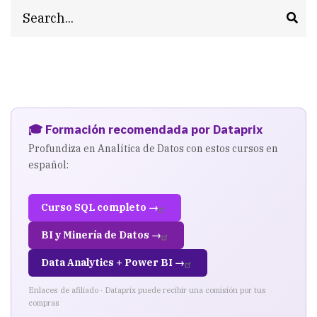
-
Search
Suse
Enterprise
Error
Consola:
🎓 Formación recomendada por Dataprix
java.lang.Exception:
Profundiza en Analítica de Datos con estos cursos en
Failed
español:
to
Curso SQL completo →
get
BI y Minería de Datos →
Number
of
Data Analytics + Power BI →
users
Enlaces de afiliado · Dataprix puede recibir una comisión por tus
compras