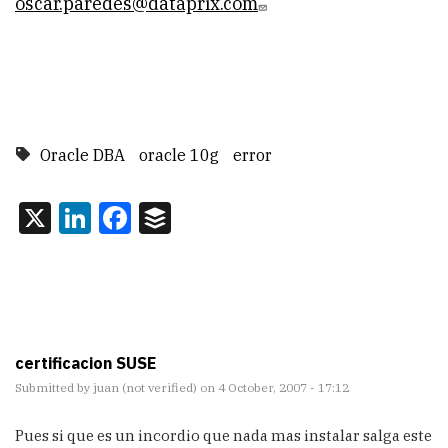
oscar.paredes@dataprix.com
Oracle DBA
oracle 10g
error
X
LinkedIn
Facebook
Buffer
certificacion SUSE
Submitted by
juan (not verified)
on 4 October, 2007 - 17:12
Pues si que es un incordio que nada mas instalar salga este