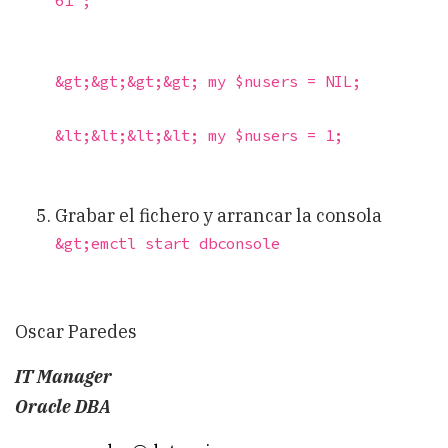
61";
&gt;&gt;&gt;&gt; my $nusers = NIL;
&lt;&lt;&lt;&lt; my $nusers = 1;
Grabar el fichero y arrancar la consola
&gt;emctl start dbconsole 
Oscar Paredes
IT Manager
Oracle DBA