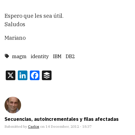
  ID                   DESCRIPCION

-------------------- -----------

                   3 c

Espero que les sea útil.
                   6 c-nuevo

Saludos
    2 registro(s) seleccionado(s).
Mariano
magm
identity
IBM
DB2
X
LinkedIn
Facebook
Buffer
Secuencias, autoincrementales y filas afectadas
Submitted by
Carlos
on 14 December, 2012 - 18:37