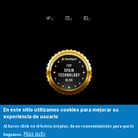
twitter
linkedin
facebook
En este sitio utilizamos cookies para mejorar su
Esta obra está bajo una
licencia de
experiencia de usuario
Creative Commons
Reconocimiento-
Al hacer click en el botón Aceptar, da su consentimiento para que lo
CompartirIgual |
Presentacion
|
Aviso legal
Más info
hagamos.