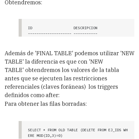
Obtendremos:
ID                   DESCRIPCION

-------------------- -----------

                   2 b-nuevo

                   4 e-nuevo

                   6 g-nuevo

Además de 'FINAL TABLE' podemos utilizar 'NEW
    3 registro(s) seleccionado(s).
TABLE' la diferencia es que con 'NEW
TABLE' obtendremos los valores de la tabla
antes que se ejecuten las restricciones
referenciales (claves foráneas) los triggers
definidos como after:
Para obtener las filas borradas:
SELECT * FROM OLD TABLE (DELETE FROM EJ_IDS WH
ERE MOD(ID,3)=0)
