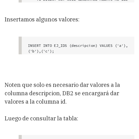
NTITY, 

    descripcion VARCHAR(10) NOT NULL,

    CONSTRAINT PK_IDS PRIMARY KEY (id)

Insertamos algunos valores:
); 
INSERT INTO EJ_IDS (descripcion) VALUES ('a'),
('b'),('c');
Noten que solo es necesario dar valores a la
columna descripcion, DB2 se encargará dar
valores a la columna id.
Luego de consultar la tabla: