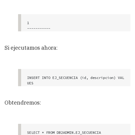
1

-----------

          1

    1 registro(s) seleccionado(s).
Si ejecutamos ahora:
INSERT INTO EJ_SECUENCIA (id, descripcion) VAL
UES 

    (NEXTVAL FOR seq1, 'b'),

    (NEXTVAL FOR seq1, 'c'),

    (NEXTVAL FOR seq1, 'd');
Obtendremos:
SELECT * FROM DB2ADMIN.EJ_SECUENCIA
