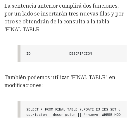
La sentencia anterior cumplirá dos funciones,
por un lado se insertarán tres nuevas filas y por
otro se obtendrán de la consulta a la tabla
'FINAL TABLE'
ID                   DESCRIPCION

-------------------- -----------

                   4 e

                   5 f

                   6 g

También podemos utilizar 'FINAL TABLE' en
    3 registro(s) seleccionado(s).
modificaciones:
SELECT * FROM FINAL TABLE (UPDATE EJ_IDS SET d
escripcion = descripcion || '-nuevo' WHERE MOD
(ID,2)=0)