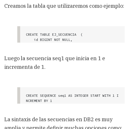
Creamos la tabla que utilizaremos como ejemplo:
CREATE TABLE EJ_SECUENCIA  (

    id BIGINT NOT NULL, 

    descripcion VARCHAR(50) NOT NULL,

    CONSTRAINT PK_EJEMPLO PRIMARY KEY (id) 

); 
Luego la secuencia seq1 que inicia en 1 e
incrementa de 1.
CREATE SEQUENCE seq1 AS INTEGER START WITH 1 I
NCREMENT BY 1
La sintaxis de las secuencias en DB2 es muy
amplia y permite definir muchas opciones como: