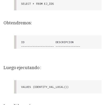
SELECT * FROM EJ_IDS
Obtendremos:
ID                   DESCRIPCION

-------------------- ---------------

                   1 a

                   2 b

                   3 c

Luego ejecutando :
VALUES (IDENTITY_VAL_LOCAL()) 