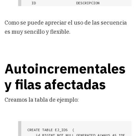
  ID                   DESCRIPCION

-------------------- -------------

                   1 a

                   2 b

Como se puede apreciar el uso de las secuencia
                   3 c

                   4 d

es muy sencillo y flexible.
    4 registro(s) seleccionado(s).
Autoincrementales
y filas afectadas
Creamos la tabla de ejemplo:
CREATE TABLE EJ_IDS  (

    id BIGINT NOT NULL GENERATED ALWAYS AS IDE