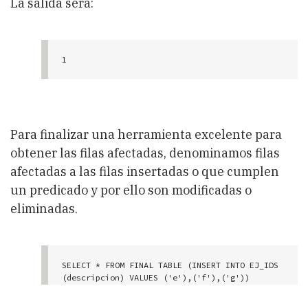
La salida será:
1

-----------

          3

Para finalizar una herramienta excelente para
  1 registro(s) seleccionado(s).
obtener las filas afectadas, denominamos filas
afectadas a las filas insertadas o que cumplen
un predicado y por ello son modificadas o
eliminadas.
SELECT * FROM FINAL TABLE (INSERT INTO EJ_IDS 
(descripcion) VALUES ('e'),('f'),('g'))