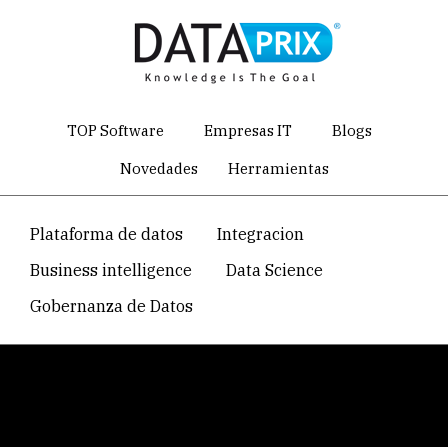
Skip
to
main
content
TOP Software
Empresas IT
Blogs
Novedades
Herramientas
Navegacion
Plataforma de datos
Integracion
temática
Business intelligence
Data Science
principal
Gobernanza de Datos
Breadcrumb
Home
Directorio de empresas de software y servicios IT
Longview