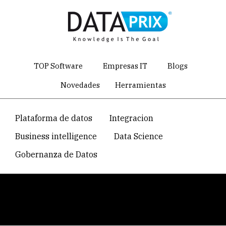
Skip
to
main
content
TOP Software
Empresas IT
Blogs
Novedades
Herramientas
Navegacion
Plataforma de datos
Integracion
temática
Business intelligence
Data Science
principal
Gobernanza de Datos
Breadcrumb
Home
Directorio de empresas de software y servicios IT
Grayling