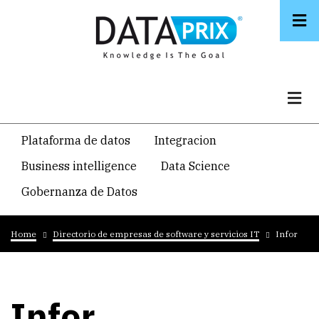
Skip
to
main
content
Navegacion
Plataforma de datos
Integracion
temática
Business intelligence
Data Science
principal
Gobernanza de Datos
Breadcrumb
Home
Directorio de empresas de software y servicios IT
Infor
Infor