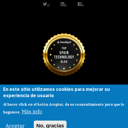
twitter
linkedin
facebook
En este sitio utilizamos cookies para mejorar su
Esta obra está bajo una
licencia de
experiencia de usuario
Creative Commons
Reconocimiento-
Al hacer click en el botón Aceptar, da su consentimiento para que lo
CompartirIgual |
Presentacion
|
Aviso legal
Más info
hagamos.
Aceptar
No, gracias