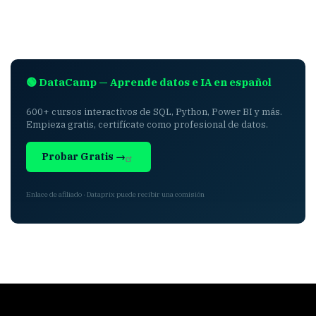
🟢 DataCamp — Aprende datos e IA en español
600+ cursos interactivos de SQL, Python, Power BI y más.
Empieza gratis, certifícate como profesional de datos.
Probar Gratis →
Enlace de afiliado · Dataprix puede recibir una comisión