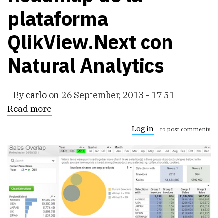
plataforma
QlikView.Next con
Natural Analytics
By
carlo
on
26 September, 2013 - 17:51
Read more
about
Roadmap
de
Log in
to post comments
la
plataforma
QlikView.Next
con
Natural
Analytics