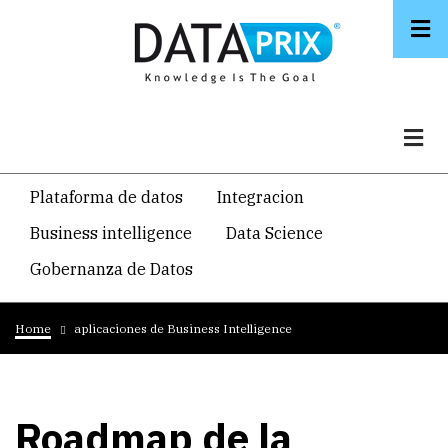
Skip
to
main
content
Navegacion
Plataforma de datos
Integracion
temática
Business intelligence
Data Science
principal
Gobernanza de Datos
Breadcrumb
Home
aplicaciones de Business Intelligence
Roadmap de la