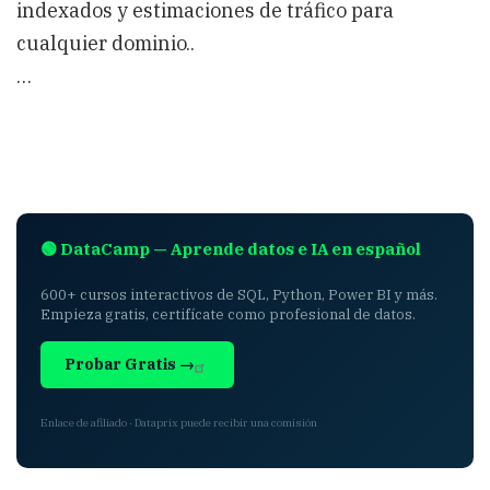
indexados y estimaciones de tráfico para
cualquier dominio..
…
🟢 DataCamp — Aprende datos e IA en español
600+ cursos interactivos de SQL, Python, Power BI y más.
Empieza gratis, certifícate como profesional de datos.
Probar Gratis →
Enlace de afiliado · Dataprix puede recibir una comisión