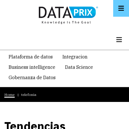
Skip
to
main
content
Navegacion
Plataforma de datos
Integracion
temática
Business intelligence
Data Science
principal
Gobernanza de Datos
Breadcrumb
Home
telefonia
Tendencias