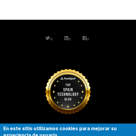
twitter
linkedin
facebook
En este sitio utilizamos cookies para mejorar su
Esta obra está bajo una
licencia de
experiencia de usuario