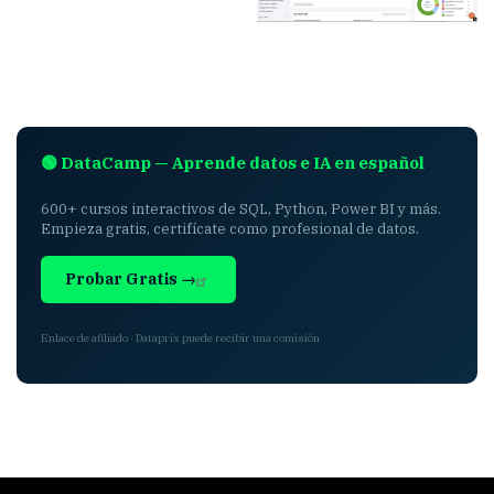
🟢 DataCamp — Aprende datos e IA en español
600+ cursos interactivos de SQL, Python, Power BI y más.
Empieza gratis, certifícate como profesional de datos.
Probar Gratis →
Enlace de afiliado · Dataprix puede recibir una comisión