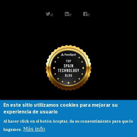
twitter
linkedin
facebook
En este sitio utilizamos cookies para mejorar su
Esta obra está bajo una
licencia de
experiencia de usuario
Creative Commons
Reconocimiento-
Al hacer click en el botón Aceptar, da su consentimiento para que lo
CompartirIgual |
Presentacion
|
Aviso legal
Más info
hagamos.