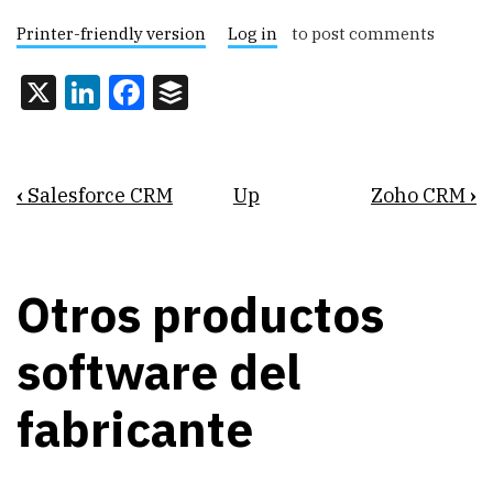
Printer-friendly version
Log in
to post comments
X
LinkedIn
Facebook
Buffer
Book
‹
Salesforce CRM
Up
Zoho CRM
›
traversal
links
Otros productos
for
Microsoft
software del
Dynamics
fabricante
365
Sales