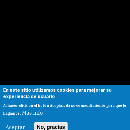
twitter
linkedin
facebook
En este sitio utilizamos cookies para mejorar su
Esta obra está bajo una
licencia de
experiencia de usuario
Creative Commons
Reconocimiento-
Al hacer click en el botón Aceptar, da su consentimiento para que lo
CompartirIgual |
Presentacion
|
Aviso legal
Más info
hagamos.
Aceptar
No, gracias