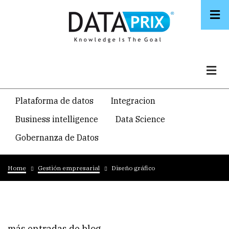
Skip
to
main
content
Navegacion
Plataforma de datos
Integracion
temática
Business intelligence
Data Science
principal
Gobernanza de Datos
Breadcrumb
Home
Gestión empresarial
Diseño gráfico
más entradas de blog