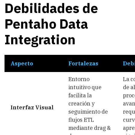
Debilidades de
Pentaho Data
Integration
Aspecto
Fortalezas
Deb
Entorno
La c
intuitivo que
de a
facilita la
proc
creación y
avan
Interfaz Visual
seguimiento de
requ
flujos ETL
curv
mediante drag &
apre