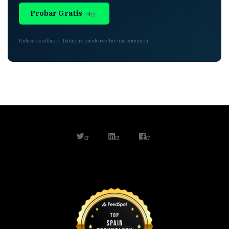
Probar Gratis →
Enlace de afiliado · Dataprix puede recibir una comisión
twitter
linkedin
facebook