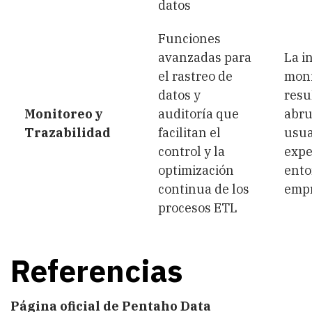
datos
Funciones
avanzadas para
La i
el rastreo de
moni
datos y
resu
Monitoreo y
auditoría que
abru
Trazabilidad
facilitan el
usua
control y la
expe
optimización
ento
continua de los
empr
procesos ETL
Referencias
Página oficial de Pentaho Data