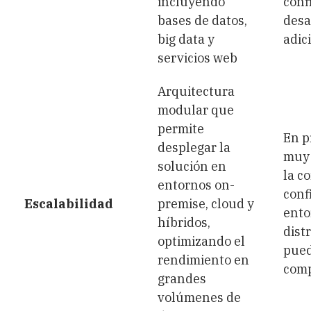
incluyendo
conf
bases de datos,
desa
big data y
adic
servicios web
Arquitectura
modular que
permite
En p
desplegar la
muy 
solución en
la c
entornos on-
conf
Escalabilidad
premise, cloud y
ento
híbridos,
dist
optimizando el
pued
rendimiento en
comp
grandes
volúmenes de