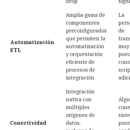
drop
signi
Amplia gama de
La
componentes
pers
preconfigurados
de
que permiten la
tran
Automatización
automatización
muy 
ETL
y orquestación
pued
eficiente de
cono
procesos de
scri
integración
adic
Integración
nativa con
Alg
múltiples
cone
orígenes de
sist
Conectividad
datos,
pued