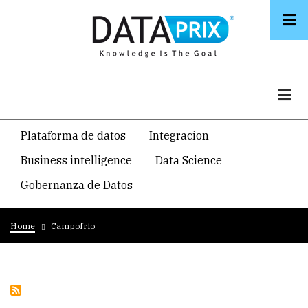
Skip
to
main
content
Navegacion
Plataforma de datos
Integracion
temática
Business intelligence
Data Science
principal
Gobernanza de Datos
Breadcrumb
Home
Campofrio