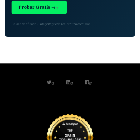
Probar Gratis →
Enlace de afiliado · Dataprix puede recibir una comisión
twitter
linkedin
facebook