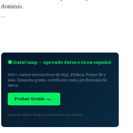
dominio..
…
🟢 DataCamp — Aprende datos e IA en español
600+ cursos interactivos de SQL, Python, Power BI y
más. Empieza gratis, certifícate como profesional de
datos.
Probar Gratis →
Enlace de afiliado · Dataprix puede recibir una comisión