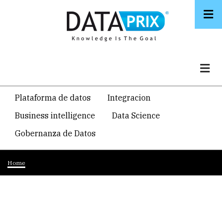
Skip
to
main
content
Navegacion
Plataforma de datos
Integracion
temática
Business intelligence
Data Science
principal
Gobernanza de Datos
Breadcrumb
Home