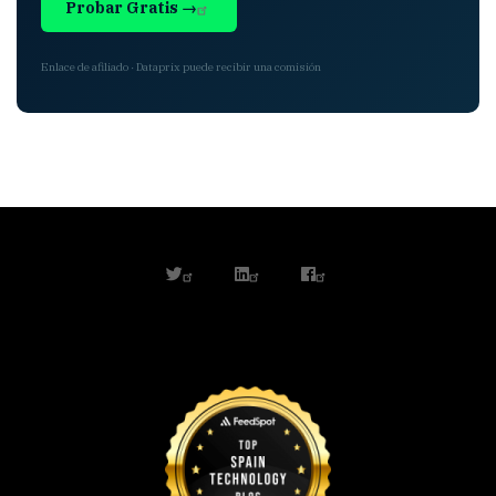
Probar Gratis →
Enlace de afiliado · Dataprix puede recibir una comisión
twitter
linkedin
facebook