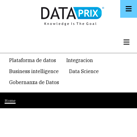
Skip
to
main
content
Navegacion
Plataforma de datos
Integracion
temática
Business intelligence
Data Science
principal
Gobernanza de Datos
Breadcrumb
Home