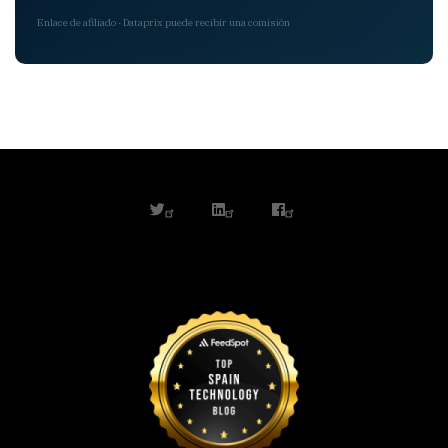
Enlace de afiliado · Dataprix puede recibir una comisión
twitter
linkedin
facebook