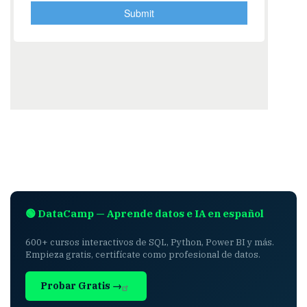
🟢 DataCamp — Aprende datos e IA en español
600+ cursos interactivos de SQL, Python, Power BI y más.
Empieza gratis, certifícate como profesional de datos.
Probar Gratis →