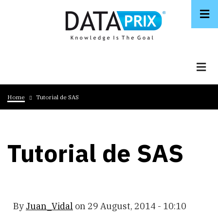
Skip
to
main
content
Breadcrumb
Home
Tutorial de SAS
Tutorial de SAS
By
Juan_Vidal
on
29 August, 2014 - 10:10