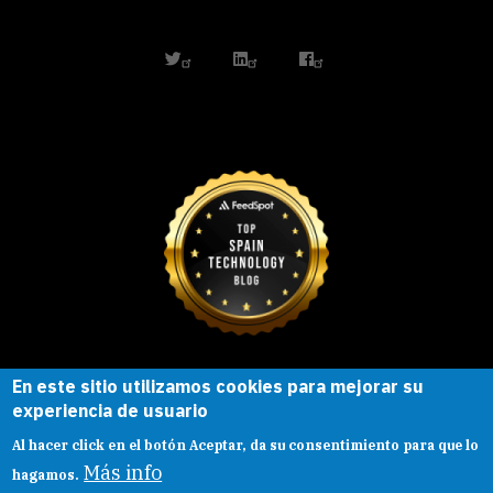
twitter
linkedin
facebook
En este sitio utilizamos cookies para mejorar su
Esta obra está bajo una
licencia de
experiencia de usuario
Creative Commons
Reconocimiento-
Al hacer click en el botón Aceptar, da su consentimiento para que lo
CompartirIgual |
Presentacion
|
Aviso legal
Más info
hagamos.