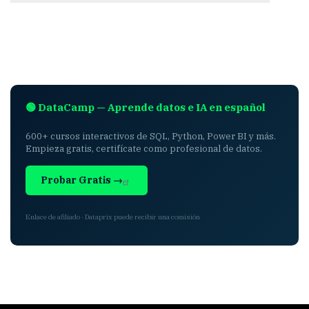
🟢 DataCamp — Aprende datos e IA en español
600+ cursos interactivos de SQL, Python, Power BI y más.
Empieza gratis, certifícate como profesional de datos.
Probar Gratis →
Enlace de afiliado · Dataprix puede recibir una comisión