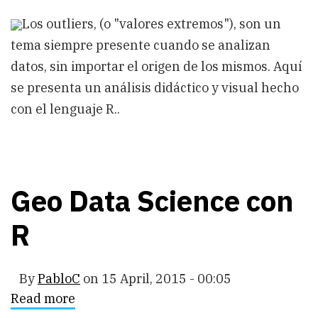
Análisis
Los outliers, (o "valores extremos"), son un
dinámico
de
tema siempre presente cuando se analizan
outliers
con
datos, sin importar el origen de los mismos. Aquí
R
se presenta un análisis didáctico y visual hecho
con el lenguaje R..
Geo Data Science con
R
By
PabloC
on
15 April, 2015 - 00:05
Read more
about
Geo