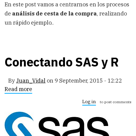
En este post vamos a centrarnos en los procesos
de
análisis de cesta de la compra
, realizando
un rápido ejemplo..
Conectando SAS y R
By
Juan_Vidal
on
9 September, 2015 - 12:22
Read more
about
Conectando
SAS
Log in
to post comments
y
R