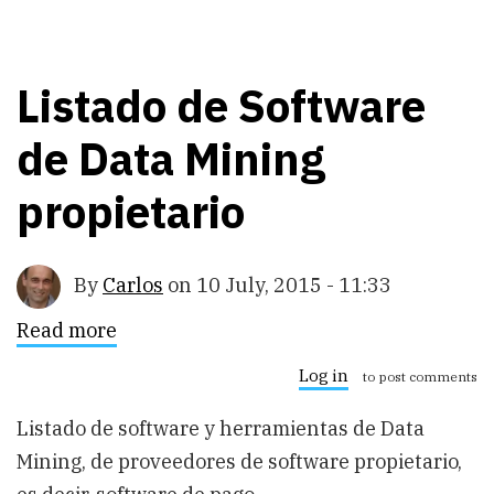
Listado de Software
de Data Mining
propietario
By
Carlos
on
10 July, 2015 - 11:33
Read more
about
Listado
de
Log in
to post comments
Software
de
Listado de software y herramientas de Data
Data
Mining
Mining, de proveedores de software propietario,
propietario