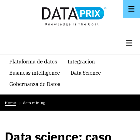
Skip
to
main
content
Navegacion
Plataforma de datos
Integracion
temática
Business intelligence
Data Science
principal
Gobernanza de Datos
Breadcrumb
Home
data mining
Data science: caso