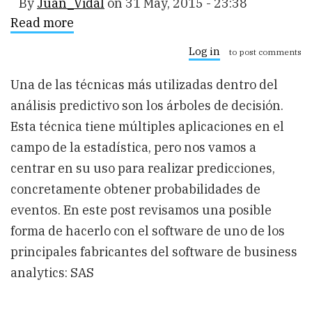
By
Juan_Vidal
on
31 May, 2015 - 23:38
Read more
about
Analisis
predictivo
Log in
to post comments
en
SAS:
Una de las técnicas más utilizadas dentro del
árboles
de
análisis predictivo son los árboles de decisión.
decisión
Esta técnica tiene múltiples aplicaciones en el
campo de la estadística, pero nos vamos a
centrar en su uso para realizar predicciones,
concretamente obtener probabilidades de
eventos. En este post revisamos una posible
forma de hacerlo con el software de uno de los
principales fabricantes del software de business
analytics: SAS