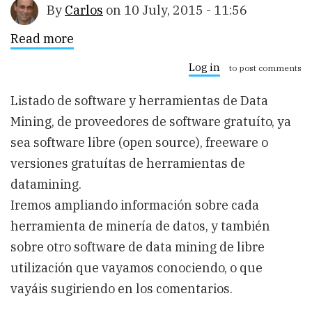
By
Carlos
on
10 July, 2015 - 11:56
Read more
about
Listado
de
Log in
to post comments
Software
de
Listado de software y herramientas de Data
Data
Mining
Mining, de proveedores de software gratuíto, ya
gratuíto,
open
sea software libre (open source), freeware o
source
versiones gratuítas de herramientas de
o
freeware
datamining.
Iremos ampliando información sobre cada
herramienta de minería de datos, y también
sobre otro software de data mining de libre
utilización que vayamos conociendo, o que
vayáis sugiriendo en los comentarios.