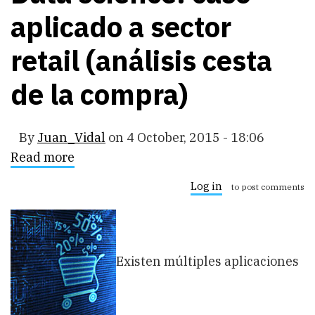
aplicado a sector
retail (análisis cesta
de la compra)
By
Juan_Vidal
on
4 October, 2015 - 18:06
Read more
about
Data
science:
Log in
to post comments
caso
aplicado
a
sector
retail
(análisis
Existen múltiples aplicaciones
cesta
de
la
compra)