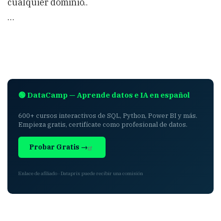
cualquier dominio..
…
🟢 DataCamp — Aprende datos e IA en español
600+ cursos interactivos de SQL, Python, Power BI y más.
Empieza gratis, certifícate como profesional de datos.
Probar Gratis →
Enlace de afiliado · Dataprix puede recibir una comisión