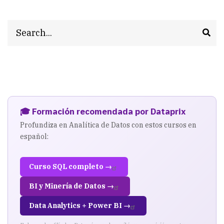
las
SERPS
Search
y
las
intenciones
de
🎓 Formación recomendada por Dataprix
búsqueda
Profundiza en Analítica de Datos con estos cursos en
español:
Curso SQL completo →
BI y Minería de Datos →
Data Analytics + Power BI →