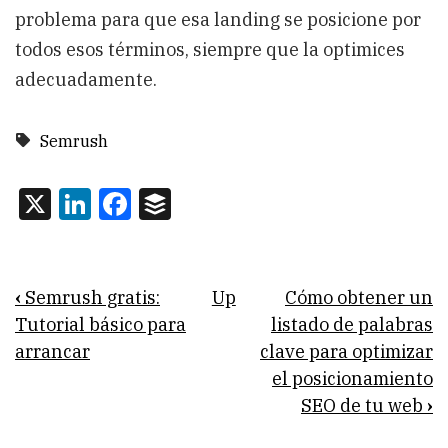
problema para que esa landing se posicione por
todos esos términos, siempre que la optimices
adecuadamente.
Semrush
X
LinkedIn
Facebook
Buffer
Book
‹
Semrush gratis:
Up
Cómo obtener un
traversal
Tutorial básico para
listado de palabras
arrancar
clave para optimizar
links
el posicionamiento
for
SEO de tu web
›
Analizando