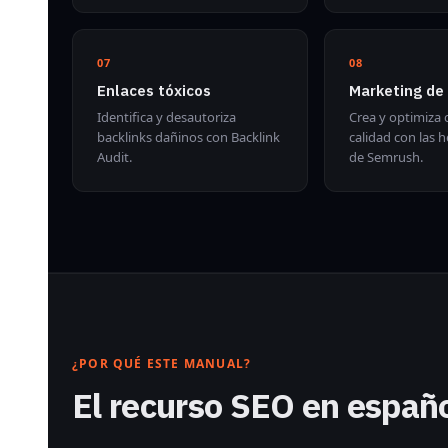
07
08
Enlaces tóxicos
Marketing de
Identifica y desautoriza
Crea y optimiza
backlinks dañinos con Backlink
calidad con las 
Audit.
de Semrush.
¿POR QUÉ ESTE MANUAL?
El recurso SEO en españ