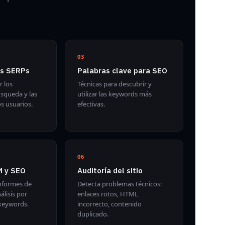
03
as SERPs
Palabras clave para SEO
r los
Técnicas para descubrir y
úsqueda y las
utilizar las keywords más
os usuarios.
efectivas.
06
M y SEO
Auditoría del sitio
informes de
Detecta problemas técnicos:
lisis por
enlaces rotos, HTML
keywords.
incorrecto, contenido
duplicado.