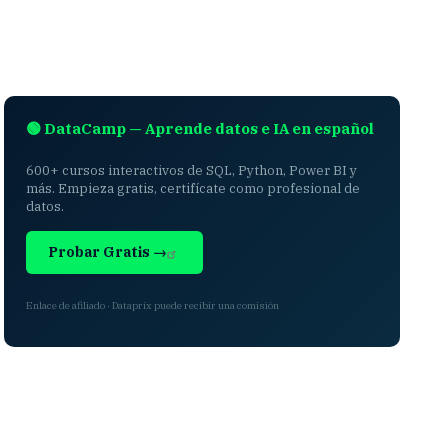
🟢 DataCamp — Aprende datos e IA en español
600+ cursos interactivos de SQL, Python, Power BI y
más. Empieza gratis, certifícate como profesional de
datos.
Probar Gratis →
Enlace de afiliado · Dataprix puede recibir una comisión