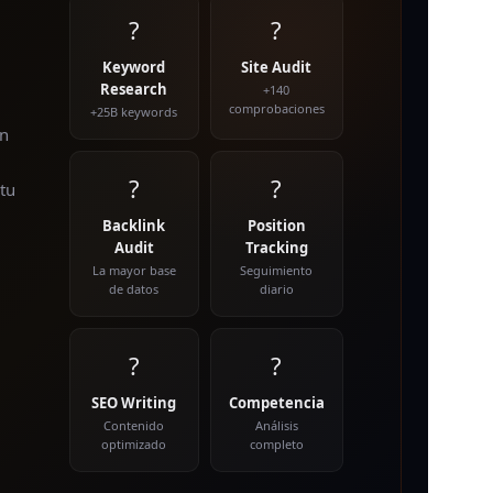
?
?
Keyword
Site Audit
Research
+140
comprobaciones
+25B keywords
in
?
?
tu
Backlink
Position
Audit
Tracking
La mayor base
Seguimiento
de datos
diario
?
?
SEO Writing
Competencia
Contenido
Análisis
optimizado
completo