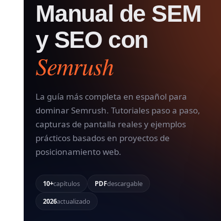
Manual de SEM
y SEO con
Semrush
La guía más completa en español para
dominar Semrush. Tutoriales paso a paso,
capturas de pantalla reales y ejemplos
prácticos basados en proyectos de
posicionamiento web.
10+
capítulos
PDF
descargable
2026
actualizado