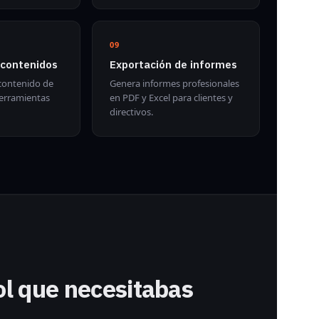
09
 contenidos
Exportación de informes
 contenido de
Genera informes profesionales
herramientas
en PDF y Excel para clientes y
directivos.
ol que necesitabas