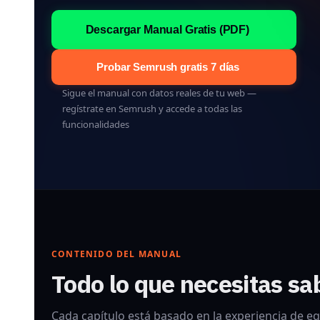
Descargar Manual Gratis (PDF)
Probar Semrush gratis 7 días
Sigue el manual con datos reales de tu web —
regístrate en Semrush y accede a todas las
funcionalidades
CONTENIDO DEL MANUAL
Todo lo que necesitas s
Cada capítulo está basado en la experiencia de eq