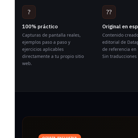
?
??
100% práctico
Original en es
Capturas de pantalla reales,
Contenido creado
ejemplos paso a paso y
editorial de Datap
ejercicios aplicables
de referencia en
directamente a tu propio sitio
Sin traducciones
web.
OFERTA EXCLUSIVA