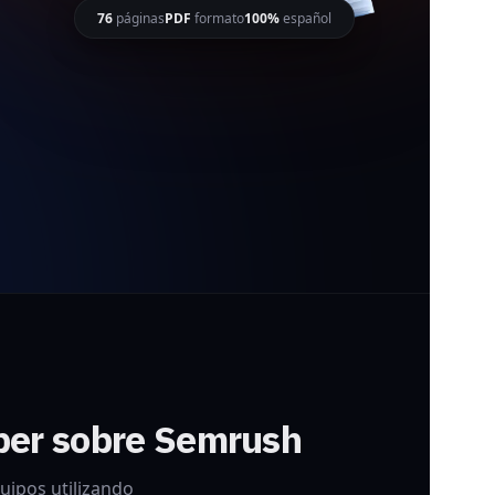
76
páginas
PDF
formato
100%
español
aber sobre Semrush
uipos utilizando