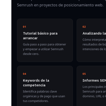
Semrush en proyectos de posicionamiento web.
01
02
Tutorial básico para
Analizando l
arrancar
Cómo interpreta
Guía paso a paso para obtener
resultados de b
y empezar a utilizar Semrush
intenciones de l
desde cero.
04
05
Keywords de la
Informes SE
competencia
Los principales 
Identifica palabras clave
Semrush para aná
orgánicas y de pago que usan
dominio, URL o 
tus competidores.