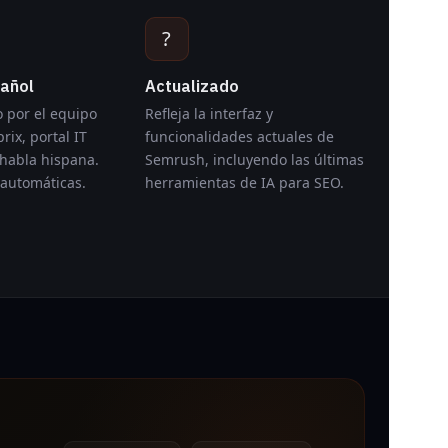
?
pañol
Actualizado
 por el equipo
Refleja la interfaz y
rix, portal IT
funcionalidades actuales de
 habla hispana.
Semrush, incluyendo las últimas
 automáticas.
herramientas de IA para SEO.