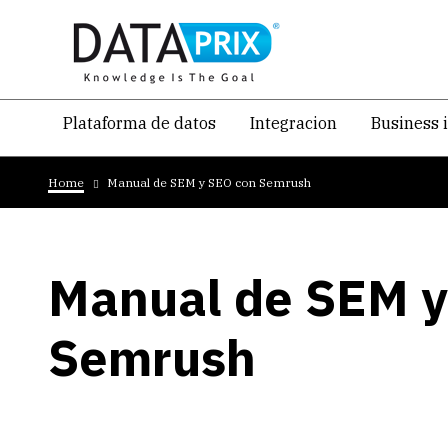
Skip
to
main
content
Navegacion
Plataforma de datos
Integracion
Business 
temática
Breadcrumb
principal
Home
Manual de SEM y SEO con Semrush
Manual de SEM y
Semrush