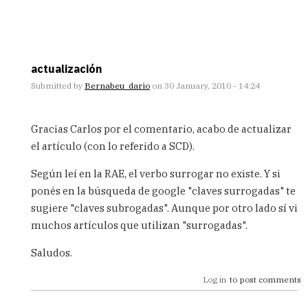
actualización
Submitted by
Bernabeu_dario
on 30 January, 2010 - 14:24
In
reply
Gracias Carlos por el comentario, acabo de actualizar
to
el artículo (con lo referido a SCD).
Claves
subrogadas
Según leí en la RAE, el verbo surrogar no existe. Y si
y
ponés en la búsqueda de google "claves surrogadas" te
Slow
Changing
sugiere "claves subrogadas". Aunque por otro lado sí vi
Dimensions
muchos artículos que utilizan "surrogadas".
by
Carlos
Saludos.
Log in
to post comments