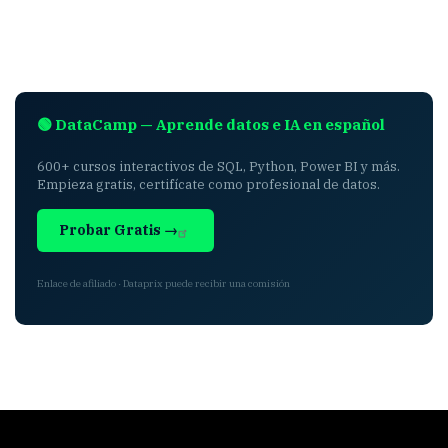
🟢 DataCamp — Aprende datos e IA en español
600+ cursos interactivos de SQL, Python, Power BI y más.
Empieza gratis, certifícate como profesional de datos.
Probar Gratis →
Enlace de afiliado · Dataprix puede recibir una comisión