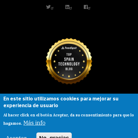
twitter
linkedin
facebook
En este sitio utilizamos cookies para mejorar su
Esta obra está bajo una
licencia de
experiencia de usuario
Creative Commons
Reconocimiento-
Al hacer click en el botón Aceptar, da su consentimiento para que lo
CompartirIgual |
Presentacion
|
Aviso legal
Más info
hagamos.