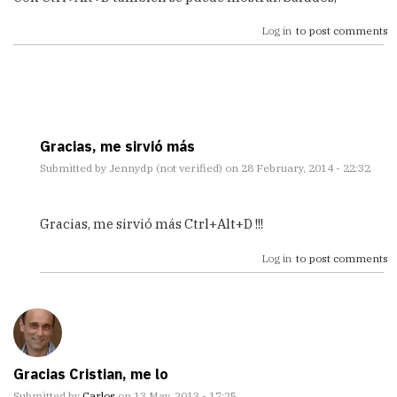
Log in
to post comments
Gracias, me sirvió más
Submitted by
Jennydp (not verified)
on 28 February, 2014 - 22:32
In
reply
Gracias, me sirvió más Ctrl+Alt+D !!!
to
Con
Log in
to post comments
Ctrl+Alt+D
también
se
by
Cgmuros
Gracias Cristian, me lo
Submitted by
Carlos
on 13 May, 2013 - 17:25