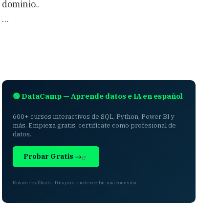
dominio..
…
🟢 DataCamp — Aprende datos e IA en español
600+ cursos interactivos de SQL, Python, Power BI y
más. Empieza gratis, certifícate como profesional de
datos.
Probar Gratis →
Enlace de afiliado · Dataprix puede recibir una comisión