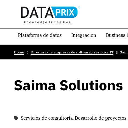
Skip
to
main
content
Navegacion
Plataforma de datos
Integracion
Business 
temática
Breadcrumb
principal
Home
Directorio de empresas de software y servicios IT
Saim
Saima Solutions
Servicios de consultoría, Desarrollo de proyectos