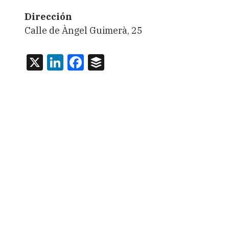
Dirección
Calle de Àngel Guimerà, 25
X
LinkedIn
Facebook
Buffer