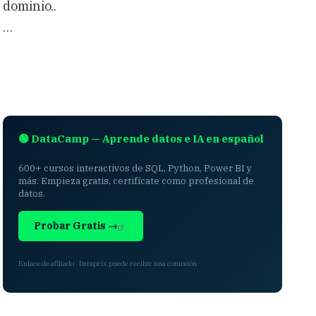
dominio..
…
🟢 DataCamp — Aprende datos e IA en español
600+ cursos interactivos de SQL, Python, Power BI y
más. Empieza gratis, certifícate como profesional de
datos.
Probar Gratis →
Enlace de afiliado · Dataprix puede recibir una comisión