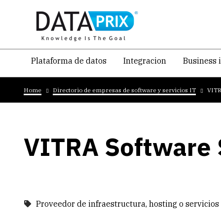
Skip
to
main
content
Navegacion
Plataforma de datos
Integracion
Business 
temática
Breadcrumb
principal
Home
Directorio de empresas de software y servicios IT
VITR
VITRA Software 
Proveedor de infraestructura, hosting o servicios